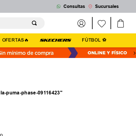
Consultas
Sucursales
OFERTAS🔥
FÚTBOL ⚽
la-puma-phase-09116423
"
do