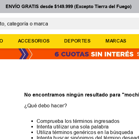
ENVÍO GRATIS desde $149.999 (Excepto Tierra del Fuego)
 categoría o marca
ÉRMINOS MÁS BUSCADOS
ÑO
ACCESORIOS
DEPORTES
MARCAS
botines
zapatillas
basquet
zapatillas mujer
zapatillas adidas
No encontramos ningún resultado para "
mochi
¿Qué debo hacer?
Comprueba los términos ingresados
Intenta utilizar una sola palabra
Utiliza términos genéricos en la búsqueda
Intenta buscar sinónimos del término desea