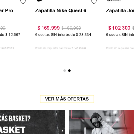
$
59
.
999
$
54
.
900
$
69
.
999
$
64
.
900
6
cuotas SIN interés de
$
10
.
000
6
cuotas SIN interés de
$
9150
Precio sin impuestos nacionales:
$
49
.
585
,
95
Precio sin impuestos nacionales:
$
45
.
371
,
9
AGREGAR AL CARRITO
AGREGAR AL CARRITO
VER MÁS OFERTAS