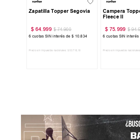
Buzo Vandalia Termopolar
$
55
.
300
$
59
.
999
$
79
.
000
$
69
.
999
6
cuotas SIN interés de
$
9217
6
cuotas SIN interés de
$
10
.
000
Precio sin impuestos nacionales:
$
45
.
702
,
48
Precio sin impuestos nacionales:
$
49
.
585
,
95
AGREGAR AL CARRITO
AGREGAR AL CARRITO