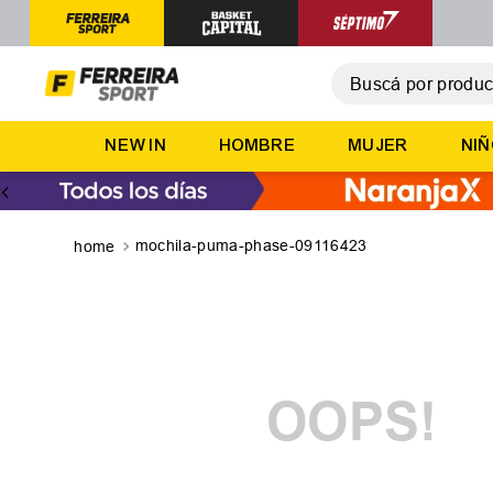
Buscá por producto,
T
NEW IN
HOMBRE
MUJER
NI
1
.
2
.
3
.
mochila-puma-phase-09116423
4
.
5
.
OOPS!