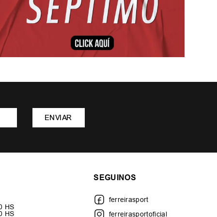
ENVIAR
SEGUINOS
ferreirasport
30 HS
00 HS
ferreirasportoficial