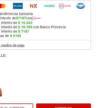
ansferencia bancaria
 interés de
$
7167
con
 interés de
$
14
.
333
 interés de
$
10
.
750
con Banco Provincia
 interés de
$
7167
jas de
$
4143
s medios de pago