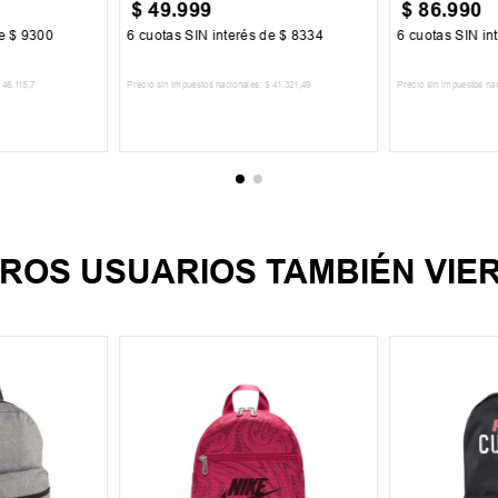
$
49
.
999
$
86
.
990
de
$
9300
6
cuotas SIN interés de
$
8334
6
cuotas SIN in
46
.
115
,
7
Precio sin impuestos nacionales:
$
41
.
321
,
49
Precio sin impuestos na
CARRITO
AGREGAR AL CARRITO
AGREGA
ROS USUARIOS TAMBIÉN VIE