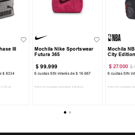
UN
UN
ase III
Mochila Nike Sportswear
Mochila NB
Futura 365
City Editio
$
99
.
999
$
27
.
000
$
de
$
8334
6
cuotas SIN interés de
$
16
.
667
6
cuotas SIN in
41
.
321
,
49
Precio sin impuestos nacionales:
$
82
.
643
,
8
Precio sin impuestos na
CARRITO
AGREGAR AL CARRITO
AGREGA