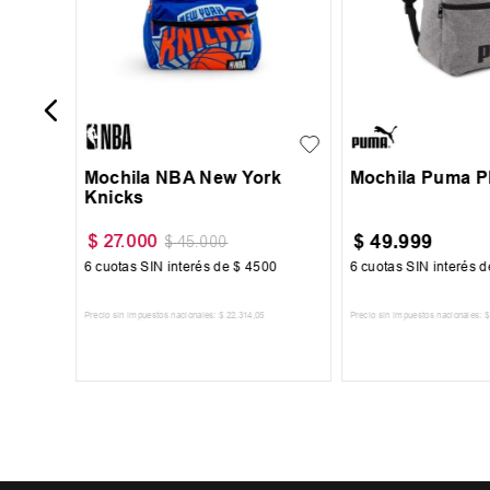
UN
UN
Mochila NBA New York
Mochila Puma Ph
Knicks
$
49
.
999
$
27
.
000
$
45
.
000
00
6
cuotas SIN interés de
$
4500
6
cuotas SIN interés 
Precio sin impuestos nacionales:
$
22
.
314
,
05
Precio sin impuestos nacionales:
$
TO
AGREGAR AL CARRITO
AGREGAR AL 