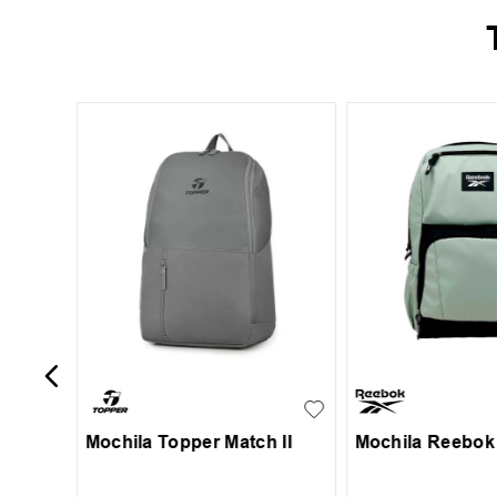
tonio
UN
UN
Mochila Topper Match II
Mochila Reebok