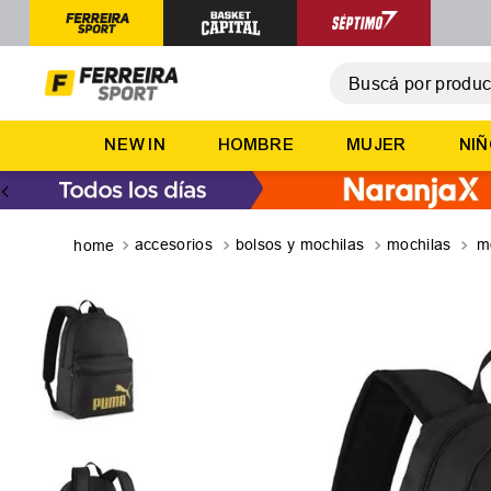
Buscá por producto,
T
NEW IN
HOMBRE
MUJER
NI
1
.
2
.
3
.
accesorios
bolsos y mochilas
mochilas
m
4
.
5
.