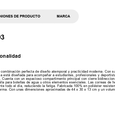
NIONES DE PRODUCTO
MARCA
03
ionalidad
 combinación perfecta de diseño atemporal y practicidad moderna. Con su 
la está diseñada para acompañar a estudiantes, profesionales y deportist
 Cuenta con un espacioso compartimento principal con cierre bidireccional
alla para botellas de agua u otros elementos esenciales. Las correas de h
e todo el día, reduciendo la fatiga. Fabricada 100% en poliéster resisten
 forma. Con unas dimensiones aproximadas de 44 x 30 x 13 cm y un volume