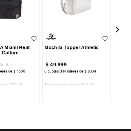
UN
A Miami Heat
Mochila Topper Athletic
n Culture
$
49
.
999
$
44
.
1
45
.
000
terés de
$
4500
6
cuotas SIN interés de
$
8334
6
cuotas 
cionales:
$
22
.
314
,
05
Precio sin impuestos nacionales:
$
41
.
321
,
49
Precio sin im
R AL CARRITO
AGREGAR AL CARRITO
A