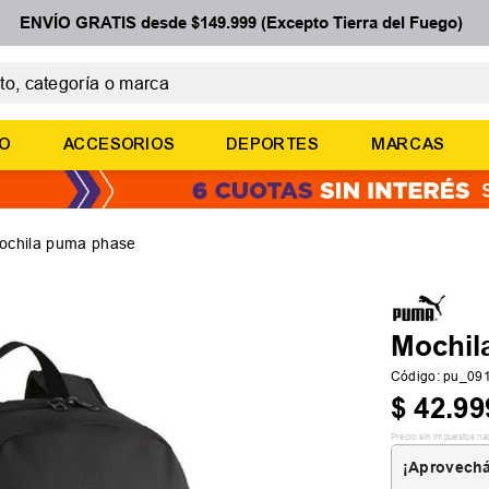
ENVÍO GRATIS desde $149.999 (Excepto Tierra del Fuego)
 categoría o marca
ÉRMINOS MÁS BUSCADOS
ÑO
ACCESORIOS
DEPORTES
MARCAS
botines
basquet
zapatillas mujer
ochila puma phase
zapatillas adidas
medias
Mochil
Código
:
pu_09
$
42
.
99
Precio sin impuestos na
¡Aprovechá