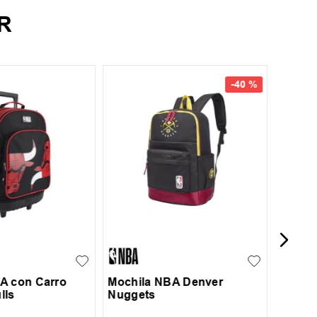
R
UN
-
40 %
Mochi
UN
A con Carro
Mochila NBA Denver
lls
Nuggets