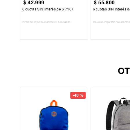
$
42
.
999
$
55
.
800
00
6
cuotas SIN interés de
$
7167
6
cuotas SIN interés 
Precio sin impuestos nacionales:
$
35
.
536
,
36
Precio sin impuestos nacionales:
$
TO
AGREGAR AL CARRITO
AGREGAR AL 
OT
-
40 %