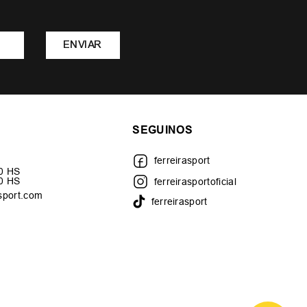
ENVIAR
SEGUINOS
ferreirasport
30 HS
00 HS
ferreirasportoficial
sport.com
ferreirasport