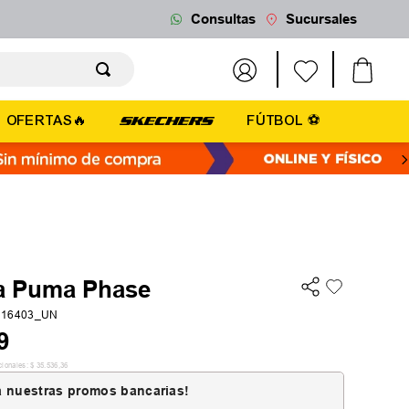
Consultas
Sucursales
OFERTAS🔥
FÚTBOL ⚽
a Puma Phase
116403_UN
9
cionales:
$
35
.
536
,
36
 nuestras promos bancarias!