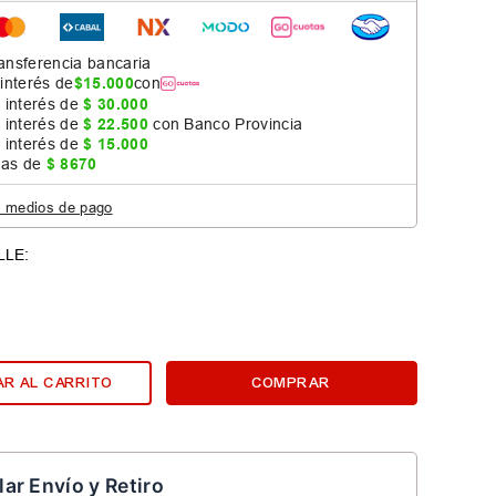
ansferencia bancaria
 interés de
$
15
.
000
con
 interés de
$
30
.
000
 interés de
$
22
.
500
con Banco Provincia
 interés de
$
15
.
000
jas de
$
8670
s medios de pago
R AL CARRITO
COMPRAR
lar Envío y Retiro