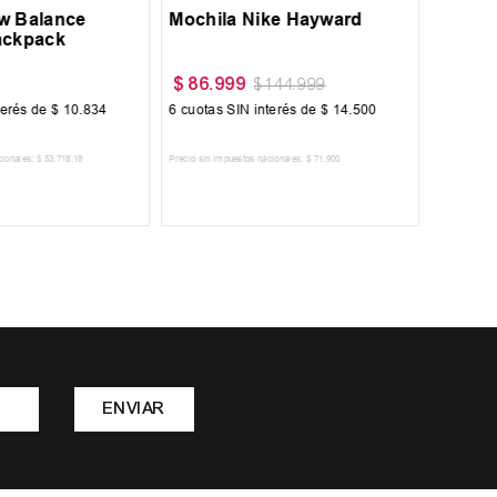
w Balance
Mochila Nike Hayward
ackpack
$
86
.
999
$
86
.
9
$
144
.
999
terés de
$
10
.
834
6
cuotas SIN interés de
$
14
.
500
6
cuotas 
cionales:
$
53
.
718
,
18
Precio sin impuestos nacionales:
$
71
.
900
Precio sin im
R AL CARRITO
AGREGAR AL CARRITO
A
ENVIAR