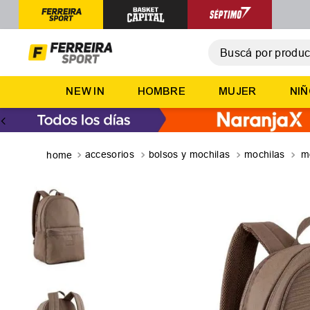
Buscá por producto,
T
NEW IN
HOMBRE
MUJER
NI
1
.
2
.
3
.
accesorios
bolsos y mochilas
mochilas
m
4
.
5
.