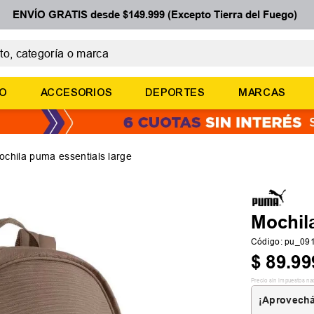
ENVÍO GRATIS desde $149.999 (Excepto Tierra del Fuego)
 categoría o marca
ÉRMINOS MÁS BUSCADOS
ÑO
ACCESORIOS
DEPORTES
MARCAS
botines
zapatillas
basquet
ochila puma essentials large
zapatillas mujer
zapatillas adidas
Mochil
Código
:
pu_09
$
89
.
99
Precio sin impuestos na
¡Aprovechá