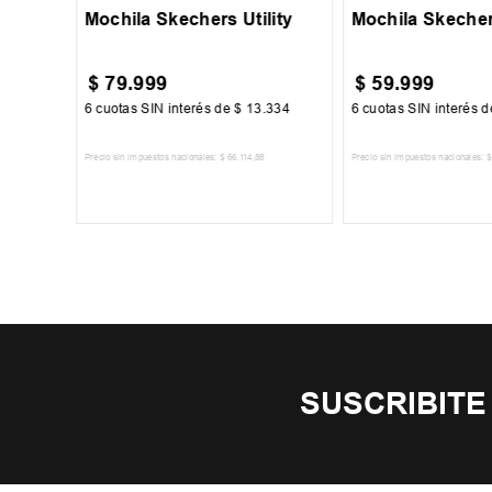
Mochila Skechers Utility
Mochila Skecher
$
79
.
999
$
59
.
999
00
6
cuotas SIN interés de
$
13
.
334
6
cuotas SIN interés 
Precio sin impuestos nacionales:
$
66
.
114
,
88
Precio sin impuestos nacionales:
$
TO
AGREGAR AL CARRITO
AGREGAR AL 
SUSCRIBITE