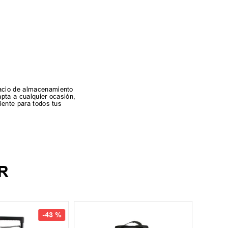
pacio de almacenamiento
apta a cualquier ocasión,
iente para todos tus
R
UN
-
43 %