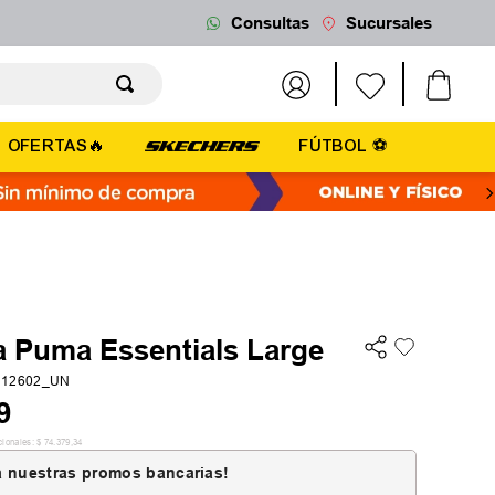
Consultas
Sucursales
OFERTAS🔥
FÚTBOL ⚽
a Puma Essentials Large
112602_UN
9
cionales:
$
74
.
379
,
34
 nuestras promos bancarias!