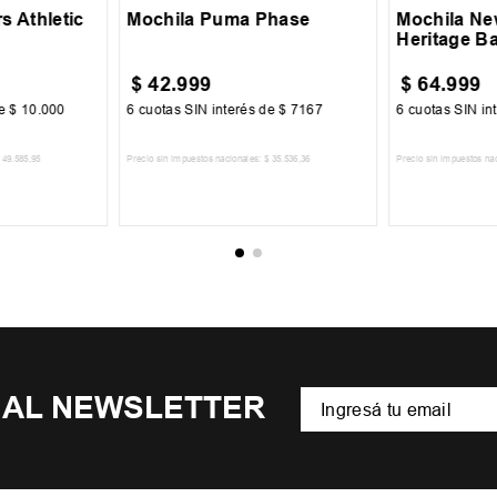
s Athletic
Mochila Puma Phase
Mochila Ne
Heritage B
$
42
.
999
$
64
.
999
de
$
10
.
000
6
cuotas SIN interés de
$
7167
6
cuotas SIN in
49
.
585
,
95
Precio sin impuestos nacionales:
$
35
.
536
,
36
Precio sin impuestos na
CARRITO
AGREGAR AL CARRITO
AGREGA
 AL NEWSLETTER