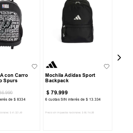
Mochil
UN
A con Carro
Mochila Adidas Sport
o Spurs
Backpack
$
79
.
999
$
54
.
86
.
990
terés de
$
8334
6
cuotas SIN interés de
$
13
.
334
6
cuotas 
cionales:
$
41
.
321
,
49
Precio sin impuestos nacionales:
$
66
.
114
,
88
Precio sin im
R AL CARRITO
AGREGAR AL CARRITO
A