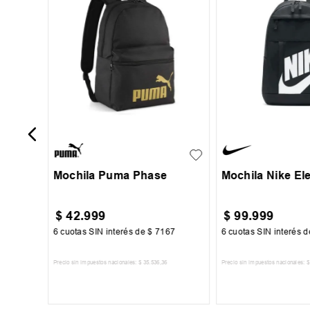
ur
UN
UN
Mochila Puma Phase
Mochila Nike El
$
42
.
999
$
99
.
999
000
6
cuotas SIN interés de
$
7167
6
cuotas SIN interés 
Precio sin impuestos nacionales:
$
35
.
536
,
36
Precio sin impuestos nacionales:
$
TO
AGREGAR AL CARRITO
AGREGAR AL 