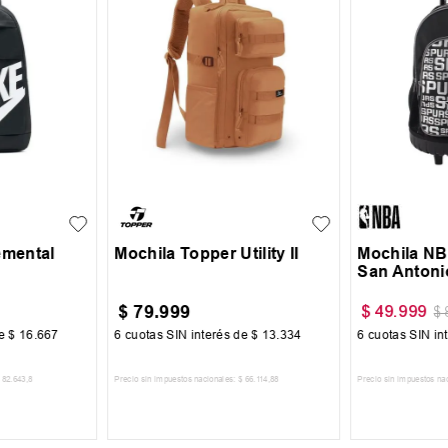
UN
UN
emental
Mochila Topper Utility II
Mochila NB
San Antoni
$
79
.
999
$
49
.
999
$
de
$
16
.
667
6
cuotas SIN interés de
$
13
.
334
6
cuotas SIN in
82
.
643
,
8
Precio sin impuestos nacionales:
$
66
.
114
,
88
Precio sin impuestos na
CARRITO
AGREGAR AL CARRITO
AGREGA