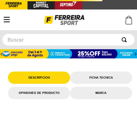
Buscar
mochila-nike-sportwear-rpm-fd7544009
OOPS!
No encontramos ningún resultado para
"
mochila-nike-sportwear-rpm-
fd7544009
"
¿Qué debo hacer?