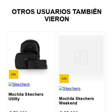
OTROS USUARIOS TAMBIÉN
VIERON
%
M
G
UN
UN
Mochila Skechers
Mochila Skechers
Utility
Weekend