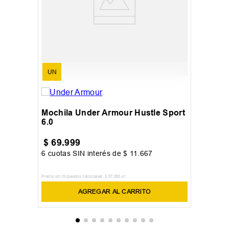
UN
Mochila Under Armour Hustle Sport
6.0
$
69
.
999
6
cuotas SIN interés de
$
11
.
667
Precio sin impuestos nacionales:
$
57
.
850
,
41
AGREGAR AL CARRITO