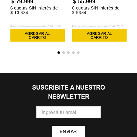
$
79
.
999
$
55
.
999
6
cuotas SIN interés de
6
cuotas SIN interés de
6
$
13
.
334
$
9334
$
Precio sin impuestos nacionales:
$
66
.
114
,
88
Precio sin impuestos nacionales:
$
46
.
280
,
17
Pr
AGREGAR AL
AGREGAR AL
CARRITO
CARRITO
SUSCRIBITE A NUESTRO
NESWLETTER
ENVIAR