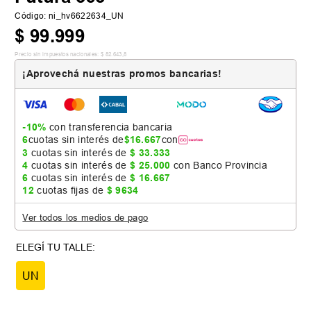
Código
:
ni_hv6622634_UN
$
99
.
999
Precio sin impuestos nacionales:
$
82
.
643
,
8
¡Aprovechá nuestras promos bancarias!
-10%
con transferencia bancaria
6
cuotas sin interés de
$
16
.
667
con
3
cuotas sin interés de
$
33
.
333
4
cuotas sin interés de
$
25
.
000
con Banco Provincia
6
cuotas sin interés de
$
16
.
667
12
cuotas fijas de
$
9634
Ver todos los medios de pago
UN