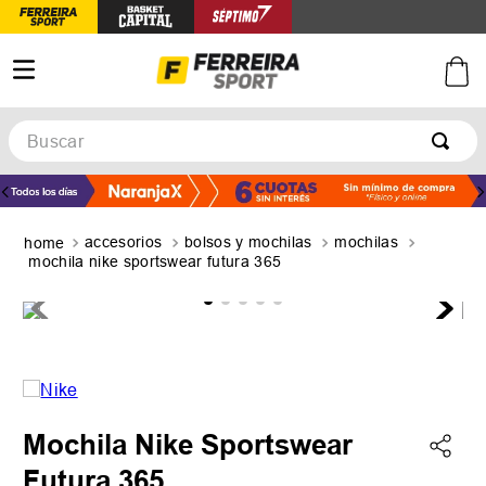
Buscar
TÉRMINOS MÁS BUSCADOS
1
.
botines
accesorios
bolsos y mochilas
mochilas
2
.
zapatillas
mochila nike sportswear futura 365
3
.
basquet
4
.
zapatillas mujer
5
.
zapatillas adidas
Mochila Nike Sportswear
Futura 365