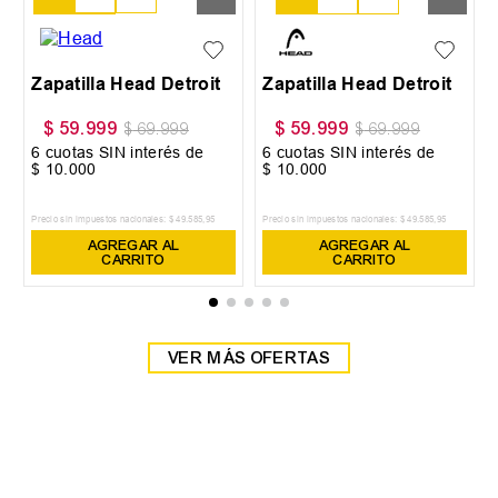
38
39
Zapatilla Head Detroit
Zapatilla Head Detroit
$
59
.
999
$
59
.
999
$
69
.
999
$
69
.
999
6
cuotas SIN interés de
6
cuotas SIN interés de
$
10
.
000
$
10
.
000
Precio sin impuestos nacionales:
$
49
.
585
,
95
Precio sin impuestos nacionales:
$
49
.
585
,
95
AGREGAR AL
AGREGAR AL
CARRITO
CARRITO
VER MÁS OFERTAS