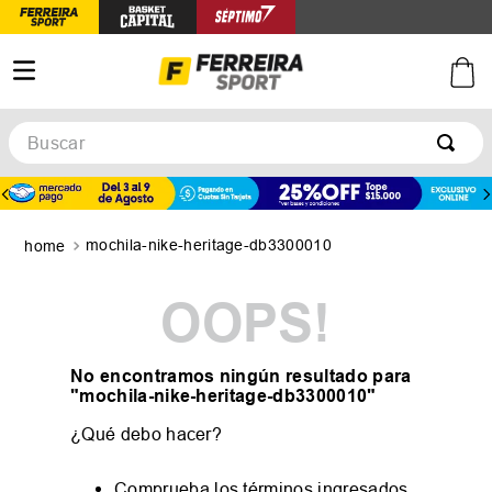
Buscar
TÉRMINOS MÁS BUSCADOS
1
.
botines
mochila-nike-heritage-db3300010
2
.
zapatillas
3
.
basquet
OOPS!
4
.
zapatillas mujer
5
.
zapatillas adidas
No encontramos ningún resultado para
"
mochila-nike-heritage-db3300010
"
¿Qué debo hacer?
Comprueba los términos ingresados