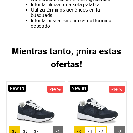
Intenta utilizar una sola palabra
Utiliza términos genéricos en la
búsqueda
Intenta buscar sinónimos del término
deseado
Mientras tanto, ¡mira estas
ofertas!
New IN
New IN
-
14 %
-
14 %
35
36
37
+
2
40
41
42
+
3