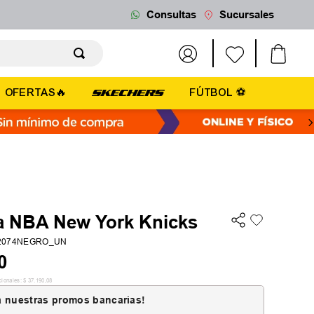
Consultas
Sucursales
OFERTAS🔥
FÚTBOL ⚽
a NBA New York Knicks
2074NEGRO_UN
0
cionales:
$
37
.
190
,
08
 nuestras promos bancarias!