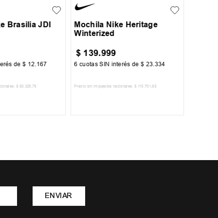
e Brasilia JDI
Mochila Nike Heritage
Winterized
$
139
.
999
$
53
.
9
terés de
$
12
.
167
6
cuotas SIN interés de
$
23
.
334
6
cuotas 
cionales:
$
60
.
329
,
75
Precio sin impuestos nacionales:
$
115
.
701
,
65
Precio sin im
R AL CARRITO
AGREGAR AL CARRITO
A
ENVIAR