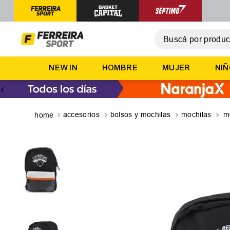
Buscá por producto,
T
NEW IN
HOMBRE
MUJER
NI
1
.
2
.
3
.
accesorios
bolsos y mochilas
mochilas
m
4
.
5
.