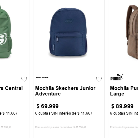
UN
UN
s Central
Mochila Skechers Junior
Mochila Pu
Adventure
Large
$
69
.
999
$
89
.
999
de
$
11
.
667
6
cuotas SIN interés de
$
11
.
667
6
cuotas SIN in
57
.
850
,
41
Precio sin impuestos nacionales:
$
57
.
850
,
41
Precio sin impuestos na
CARRITO
AGREGAR AL CARRITO
AGREGA