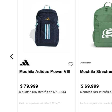
-
40 %
UN
UN
Mochila Adidas Power VIII
Mochila Skecher
$
79
.
999
$
69
.
999
00
6
cuotas SIN interés de
$
13
.
334
6
cuotas SIN interés 
Precio sin impuestos nacionales:
$
66
.
114
,
88
Precio sin impuestos nacionales:
$
TO
AGREGAR AL CARRITO
AGREGAR AL 