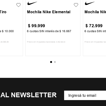
Tiro
Mochila Nike Elemental
Mochila Nik
$
99
.
999
$
72
.
999
de
$
10
.
000
6
cuotas SIN interés de
$
16
.
667
6
cuotas SIN in
49
.
585
,
95
Precio sin impuestos nacionales:
$
82
.
643
,
8
Precio sin impuestos na
CARRITO
AGREGAR AL CARRITO
AGREGA
 AL NEWSLETTER