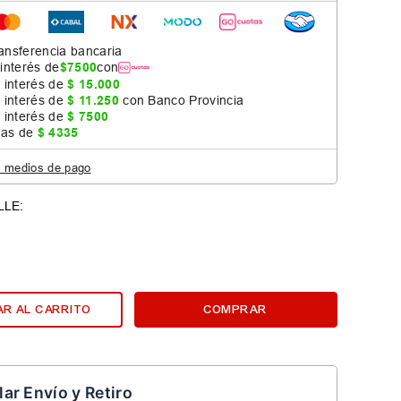
ansferencia bancaria
 interés de
$
7500
con
 interés de
$
15
.
000
 interés de
$
11
.
250
con Banco Provincia
 interés de
$
7500
jas de
$
4335
s medios de pago
R AL CARRITO
COMPRAR
lar Envío y Retiro