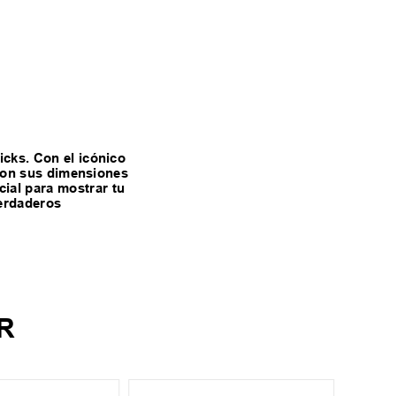
icks. Con el icónico
 Con sus dimensiones
ial para mostrar tu
verdaderos
R