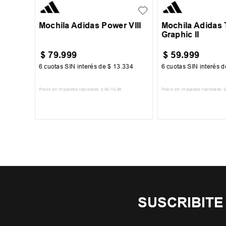
Mochila Adidas Power VIII
Mochila Adidas 
Graphic II
$
79
.
999
$
59
.
999
84
6
cuotas SIN interés de
$
13
.
334
6
cuotas SIN interés 
Precio sin impuestos nacionales:
$
66
.
114
,
88
Precio sin impuestos nacionales:
$
TO
AGREGAR AL CARRITO
AGREGAR AL 
SUSCRIBITE