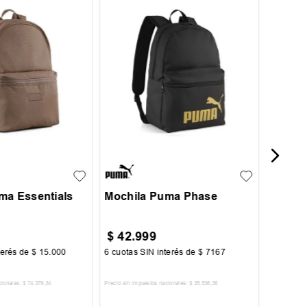
UN
Mochil
Classi
UN
ma Essentials
Mochila Puma Phase
$
42
.
999
$
89
.
terés de
$
15
.
000
6
cuotas SIN interés de
$
7167
6
cuotas 
cionales:
$
74
.
379
,
34
Precio sin impuestos nacionales:
$
35
.
536
,
36
Precio sin im
R AL CARRITO
AGREGAR AL CARRITO
A