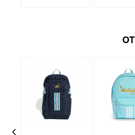
OT
-
50 %
UN
UN