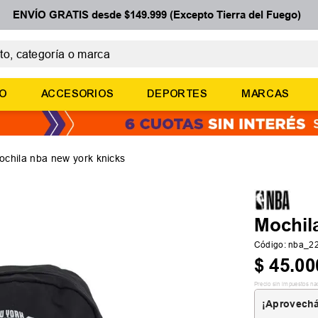
ENVÍO GRATIS desde $149.999 (Excepto Tierra del Fuego)
 categoría o marca
ÉRMINOS MÁS BUSCADOS
ÑO
ACCESORIOS
DEPORTES
MARCAS
botines
zapatillas
basquet
ochila nba new york knicks
zapatillas mujer
zapatillas adidas
Mochil
Código
:
nba_2
$
45
.
00
Precio sin impuestos na
¡Aprovechá