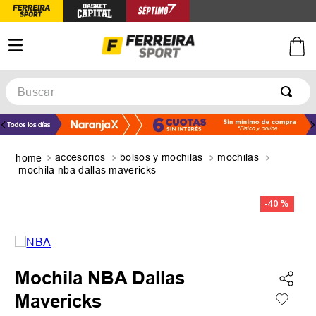
Buscar
TÉRMINOS MÁS BUSCADOS
1
.
botines
accesorios
bolsos y mochilas
mochilas
2
.
zapatillas
mochila nba dallas mavericks
3
.
basquet
-
40 %
4
.
zapatillas mujer
5
.
zapatillas adidas
Mochila NBA Dallas
Mavericks