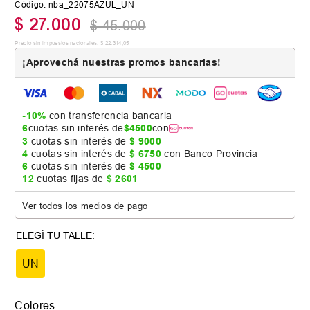
Código
:
nba_22075AZUL_UN
$
27
.
000
$
45
.
000
Precio sin impuestos nacionales:
$
22
.
314
,
05
¡Aprovechá nuestras promos bancarias!
-10%
con transferencia bancaria
6
cuotas sin interés de
$
4500
con
3
cuotas sin interés de
$
9000
4
cuotas sin interés de
$
6750
con Banco Provincia
6
cuotas sin interés de
$
4500
12
cuotas fijas de
$
2601
Ver todos los medios de pago
UN
Colores