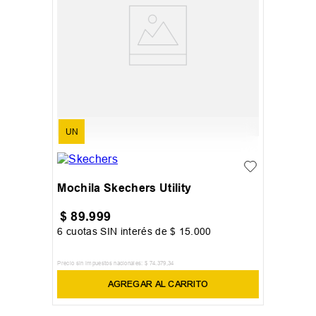
UN
Mochila Skechers Utility
$
89
.
999
6
cuotas SIN interés de
$
15
.
000
Precio sin impuestos nacionales:
$
74
.
379
,
34
AGREGAR AL CARRITO