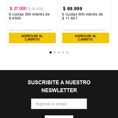
$
69
.
999
$
27
.
000
$
45
.
000
6
cuotas SIN interés de
6
cuotas SIN interés de
6
$
4500
$
11
.
667
$
Precio sin impuestos nacionales:
$
22
.
314
,
05
Precio sin impuestos nacionales:
$
57
.
850
,
41
Pr
AGREGAR AL
AGREGAR AL
CARRITO
CARRITO
SUSCRIBITE A NUESTRO
NESWLETTER