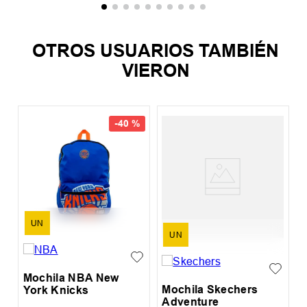
OTROS USUARIOS TAMBIÉN
VIERON
-
40 %
%
M
UN
UN
Mochila NBA New
Mochila Skechers
York Knicks
Adventure