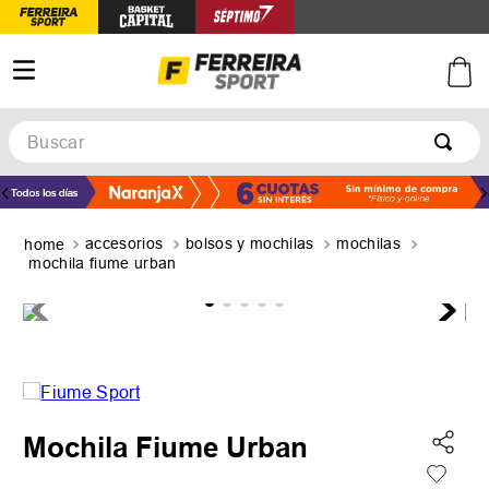
Buscar
TÉRMINOS MÁS BUSCADOS
1
.
botines
accesorios
bolsos y mochilas
mochilas
2
.
basquet
mochila fiume urban
3
.
zapatillas mujer
4
.
zapatillas adidas
5
.
medias
Mochila Fiume Urban