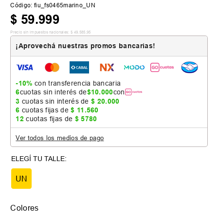
Código
:
fiu_fs0465marino_UN
$
59
.
999
Precio sin impuestos nacionales:
$
49
.
585
,
95
¡Aprovechá nuestras promos bancarias!
-10%
con transferencia bancaria
6
cuotas sin interés de
$
10
.
000
con
3
cuotas sin interés de
$
20
.
000
6
cuotas fijas de
$
11
.
560
12
cuotas fijas de
$
5780
Ver todos los medios de pago
UN
Colores