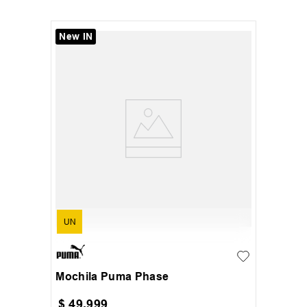
New IN
UN
Mochila Puma Phase
$
49
.
999