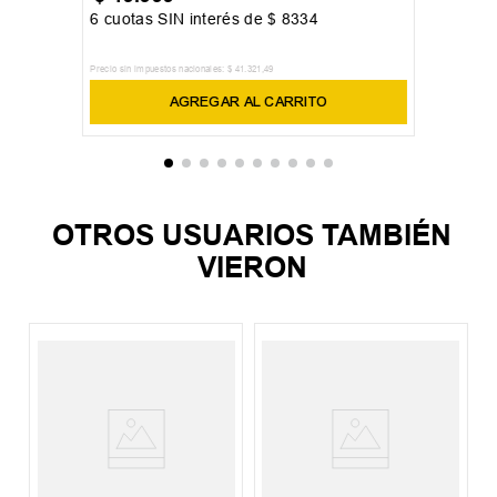
6
cuotas SIN interés de
$
8334
Precio sin impuestos nacionales:
$
41
.
321
,
49
AGREGAR AL CARRITO
OTROS USUARIOS TAMBIÉN
VIERON
M
E