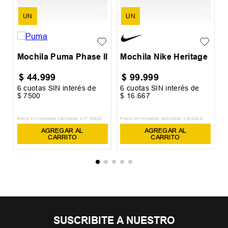
UN
UN
Mochila Puma Phase II
Mochila Nike Heritage
$
44
.
999
$
99
.
999
6
cuotas SIN interés de
6
cuotas SIN interés de
6
$
7500
$
16
.
667
$
Precio sin impuestos nacionales:
$
37
.
189
,
26
Precio sin impuestos nacionales:
$
82
.
643
,
8
Pr
AGREGAR AL
AGREGAR AL
CARRITO
CARRITO
SUSCRIBITE A NUESTRO