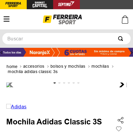
Buscar
TÉRMINOS MÁS BUSCADOS
1
.
botines
accesorios
bolsos y mochilas
mochilas
2
.
zapatillas
mochila adidas classic 3s
3
.
basquet
4
.
zapatillas mujer
5
.
zapatillas adidas
Mochila Adidas Classic 3S