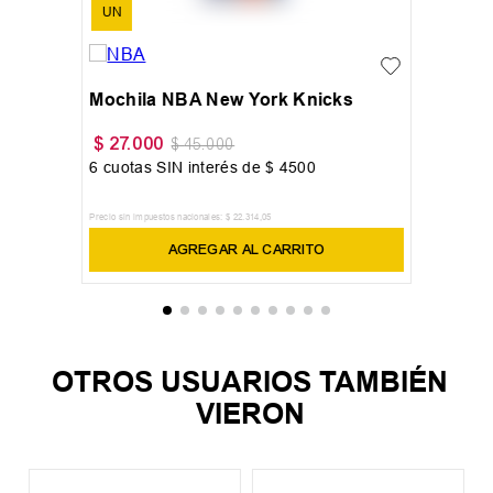
UN
Mochila NBA New York Knicks
$
27
.
000
$
45
.
000
6
cuotas SIN interés de
$
4500
Precio sin impuestos nacionales:
$
22
.
314
,
05
AGREGAR AL CARRITO
OTROS USUARIOS TAMBIÉN
VIERON