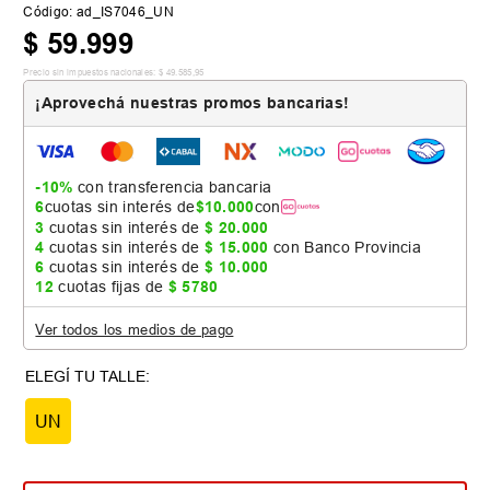
Código
:
ad_IS7046_UN
$
59
.
999
Precio sin impuestos nacionales:
$
49
.
585
,
95
¡Aprovechá nuestras promos bancarias!
-10%
con transferencia bancaria
6
cuotas sin interés de
$
10
.
000
con
3
cuotas sin interés de
$
20
.
000
4
cuotas sin interés de
$
15
.
000
con Banco Provincia
6
cuotas sin interés de
$
10
.
000
12
cuotas fijas de
$
5780
Ver todos los medios de pago
UN