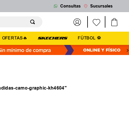
Consultas
Sucursales
OFERTAS🔥
FÚTBOL ⚽
adidas-camo-graphic-kh4604
"