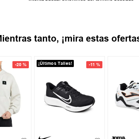
ientras tanto, ¡mira estas oferta
¡Últimos Talles!
-
20 %
-
11 %
35.5
37
37.5
39
39.5
40
XL
+
1
39.5
41
43