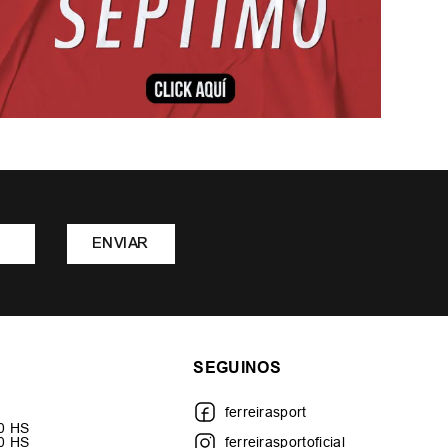
ENVIAR
SEGUINOS
ferreirasport
30 HS
00 HS
ferreirasportoficial