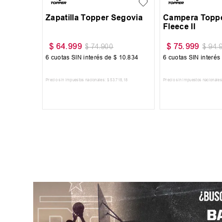
Segovia
Zapatilla Topper Segovia
Campera Toppe
Fleece II
$
64
.
999
$
75
.
999
$
74
.
900
$
94
.
10
.
834
6
cuotas SIN interés de
$
10
.
834
6
cuotas SIN interés
718
,
18
Precio sin impuestos nacionales:
$
53
.
718
,
18
Precio sin impuestos nacionales
RRITO
AGREGAR AL CARRITO
AGREGAR AL