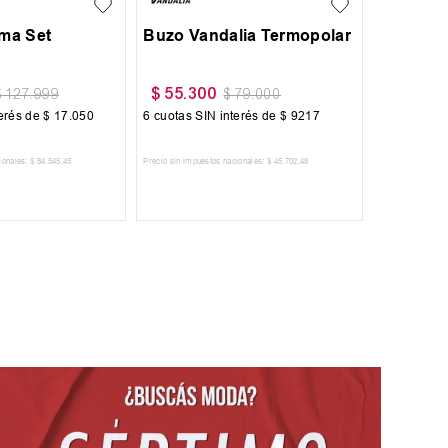
oma Set
Buzo Vandalia Termopolar
$
55
.
300
$
127
.
999
$
79
.
000
terés de
$
17
.
050
6
cuotas SIN interés de
$
9217
ionales:
$
84
.
545
,
45
Precio sin impuestos nacionales:
$
45
.
702
,
48
 AL CARRITO
AGREGAR AL CARRITO