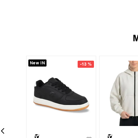
M
New IN
-
13 %
-
13 %
35
37
38
39
+
6
+
6
S
M
L
40