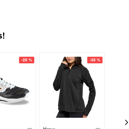
s!
-
20 %
-
30 %
42
42.5
+
3
S
M
L
XL
XXL