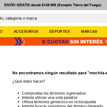
ENVÍO GRATIS desde $149.999 (Excepto Tierra del Fuego)
 categoría o marca
ÉRMINOS MÁS BUSCADOS
ÑO
ACCESORIOS
DEPORTES
MARCAS
botines
zapatillas
basquet
zapatillas mujer
zapatillas adidas
No encontramos ningún resultado para "
mochila-
¿Qué debo hacer?
Comprueba los términos ingresados
Intenta utilizar una sola palabra
Utiliza términos genéricos en la búsqueda
Intenta buscar sinónimos del término deseado