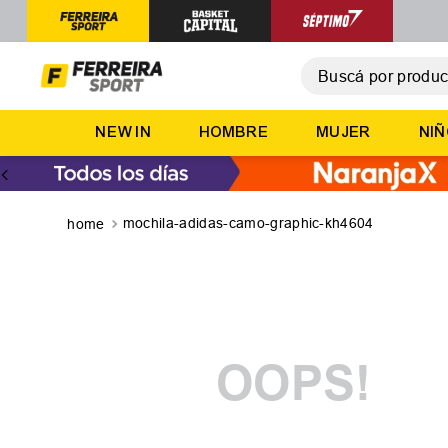
Buscá por producto,
T
NEW IN
HOMBRE
MUJER
NI
1
.
2
.
3
.
mochila-adidas-camo-graphic-kh4604
4
.
5
.
OOPS!