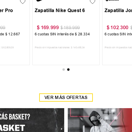
r Pro
Zapatilla Nike Quest 6
Zapatilla J
$
169
.
999
$
102
.
300
999
$
189
.
999
 de
$
12
.
667
6
cuotas SIN interés de
$
28
.
334
6
cuotas SIN in
:
$
62
.
809
,
09
Precio sin impuestos nacionales:
$
140
.
495
,
04
Precio sin impuestos nac
 CARRITO
AGREGAR AL CARRITO
AGREGAR
VER MÁS OFERTAS