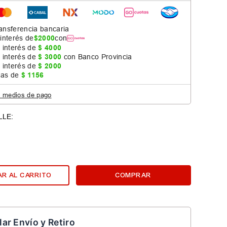
ansferencia bancaria
 interés de
$
2000
con
 interés de
$
4000
 interés de
$
3000
con Banco Provincia
 interés de
$
2000
jas de
$
1156
s medios de pago
R AL CARRITO
COMPRAR
lar Envío y Retiro