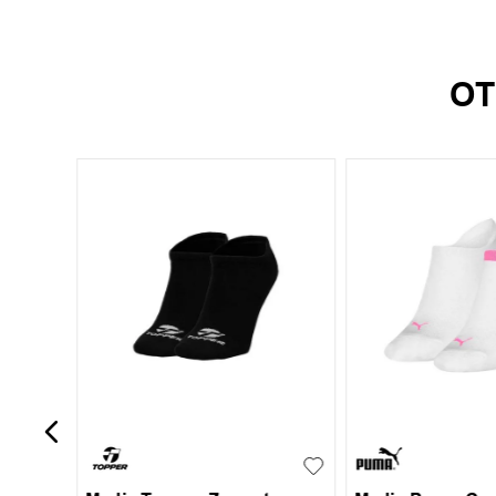
OT
UN
35-38