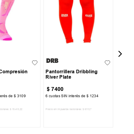
Media 
Bipac
JR
KD
SR
 Compresión
Pantorrillera Dribbling
River Plate
$
7400
$
999
terés de
$
3109
6
cuotas SIN interés de
$
1234
6
cuotas 
cionales:
$
15
.
413
,
22
Precio sin impuestos nacionales:
$
6115
,
7
Precio sin im
R AL CARRITO
AGREGAR AL CARRITO
A