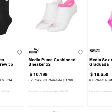
8
35-38
S
M
sex
Media Puma Cushioned
Media Sox
Crew 3p
Sneaker x2
Graduada
$
10
.
199
$
18
.
650
de
$
3834
6
cuotas SIN interés de
$
1700
6
cuotas SIN in
19
.
007
,
44
Precio sin impuestos nacionales:
$
8428
,
93
Precio sin impuestos na
CARRITO
AGREGAR AL CARRITO
AGREGA