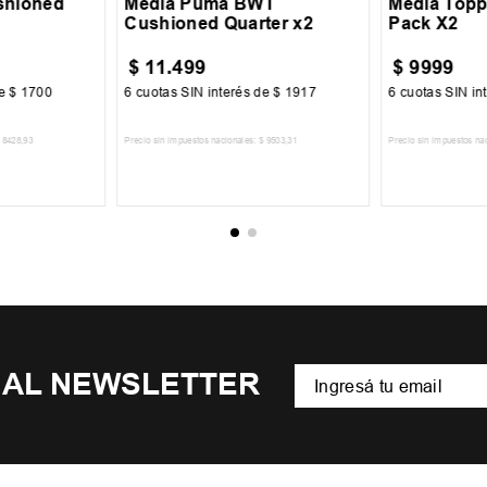
shioned
Media Puma BWT
Media Topp
Cushioned Quarter x2
Pack X2
$
11
.
499
$
9999
de
$
1700
6
cuotas SIN interés de
$
1917
6
cuotas SIN in
8428
,
93
Precio sin impuestos nacionales:
$
9503
,
31
Precio sin impuestos na
CARRITO
AGREGAR AL CARRITO
AGREGA
 AL NEWSLETTER