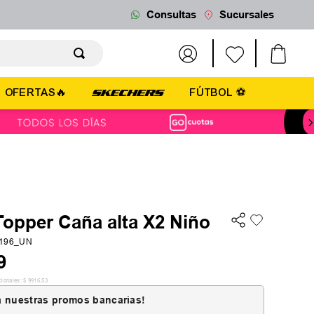
Consultas
Sucursales
OFERTAS🔥
FÚTBOL ⚽
Topper Caña alta X2 Niño
3196_UN
9
cionales:
$
9916
,
53
 nuestras promos bancarias!