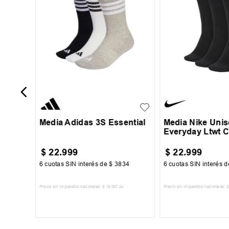
M
L
38-42
43-45
46-4
Media Adidas 3S Essential
Media Nike Uni
Everyday Ltwt 
$
22
.
999
$
22
.
999
7
6
cuotas SIN interés de
$
3834
6
cuotas SIN interés 
Precio sin impuestos nacionales:
$
19
.
007
,
44
Precio sin impuestos nacionales:
$
TO
AGREGAR AL CARRITO
AGREGAR AL 