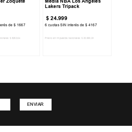
er Zoquete
Media NBA Los Angeles
Lakers Tripack
$
24
.
999
$
12
.
terés de
$
1667
6
cuotas SIN interés de
$
4167
6
cuotas 
cionales:
$
8263
,
64
Precio sin impuestos nacionales:
$
20
.
660
,
33
Precio sin im
R AL CARRITO
AGREGAR AL CARRITO
A
ENVIAR