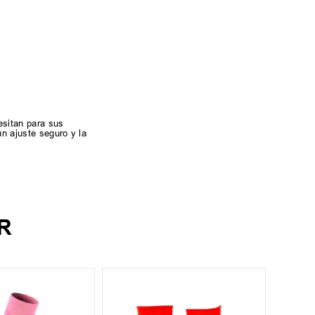
esitan para sus
un ajuste seguro y la
R
M