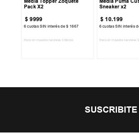
Media Topper Zoquete
Media Puma Cu
Pack X2
Sneaker x2
$
9999
$
10
.
199
7
6
cuotas SIN interés de
$
1667
6
cuotas SIN interés 
Precio sin impuestos nacionales:
$
8263
,
64
Precio sin impuestos nacionales:
$
TO
AGREGAR AL CARRITO
AGREGAR AL 
SUSCRIBITE