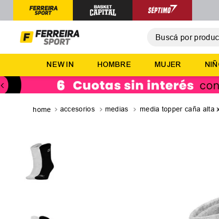
Buscá por producto,
T
NEW IN
HOMBRE
MUJER
NI
1
.
2
.
3
.
accesorios
medias
media topper caña alta 
4
.
5
.