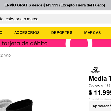
ENVÍO GRATIS desde $149.999 (Excepto Tierra del Fuego)
 categoría o marca
ÉRMINOS MÁS BUSCADOS
ÑO
ACCESORIOS
DEPORTES
MARCAS
botines
zapatillas
basquet
x2 niño
zapatillas mujer
zapatillas adidas
Media 
Código
:
to_17
$
11
.
99
Precio sin impuestos na
¡Aprovechá