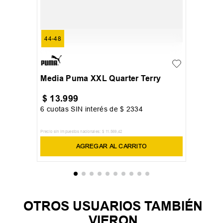
44-48
Media Puma XXL Quarter Terry
$
13
.
999
6
cuotas SIN interés de
$
2334
Precio sin impuestos nacionales:
$
11
.
569
,
42
AGREGAR AL CARRITO
OTROS USUARIOS TAMBIÉN
VIERON