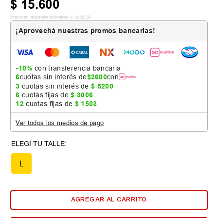
$
15
.
600
Precio sin impuestos nacionales:
$
12
.
892
,
56
¡Aprovechá nuestras promos bancarias!
-10%
con transferencia bancaria
6
cuotas sin interés de
$
2600
con
3
cuotas sin interés de
$
5200
6
cuotas fijas de
$
3006
12
cuotas fijas de
$
1503
Ver todos los medios de pago
L
AGREGAR AL CARRITO