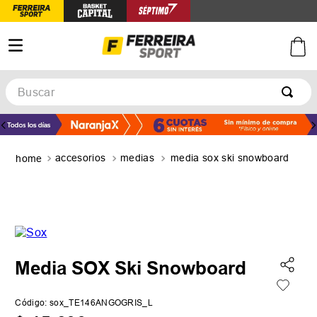
Buscar
TÉRMINOS MÁS BUSCADOS
1
.
botines
accesorios
medias
media sox ski snowboard
2
.
basquet
3
.
zapatillas mujer
4
.
zapatillas adidas
5
.
medias
Media SOX Ski Snowboard
Código
:
sox_TE146ANGOGRIS_L