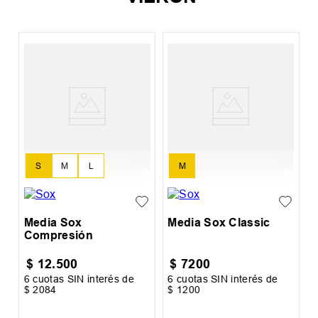
M
O
S
M
L
M
Media Sox
Media Sox Classic
Compresión
$
12
.
500
$
7200
6
cuotas SIN interés de
6
cuotas SIN interés de
6
$
2084
$
1200
$