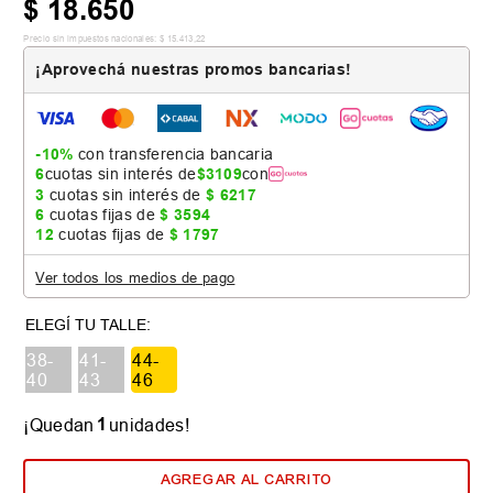
$
18
.
650
Precio sin impuestos nacionales:
$
15
.
413
,
22
¡Aprovechá nuestras promos bancarias!
-10%
con transferencia bancaria
6
cuotas sin interés de
$
3109
con
3
cuotas sin interés de
$
6217
6
cuotas fijas de
$
3594
12
cuotas fijas de
$
1797
Ver todos los medios de pago
38-
41-
44-
40
43
46
1
¡Quedan
unidades!
AGREGAR AL CARRITO