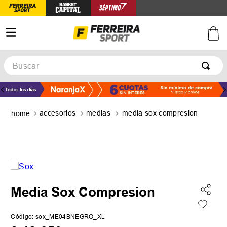
Buscar
TÉRMINOS MÁS BUSCADOS
1
.
botines
accesorios
medias
media sox compresion
2
.
basquet
3
.
zapatillas mujer
4
.
zapatillas adidas
5
.
medias
Media Sox Compresion
Código
:
sox_ME04BNEGRO_XL