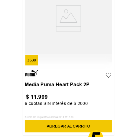
3639
Media Puma Heart Pack 2P
$
11
.
999
6
cuotas SIN interés de
$
2000
Precio sin impuestos nacionales:
$
9916
,
53
AGREGAR AL CARRITO