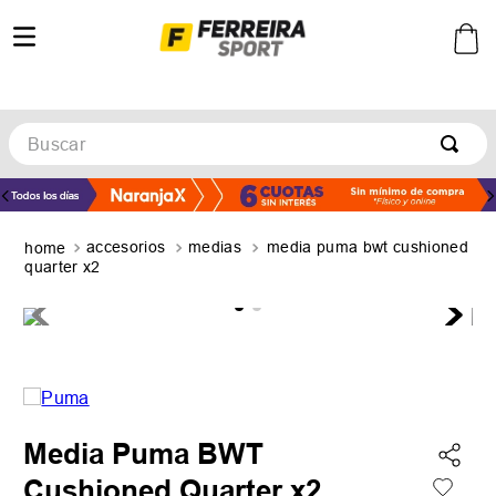
Buscar
TÉRMINOS MÁS BUSCADOS
1
.
botines
accesorios
medias
media puma bwt cushioned
2
.
zapatillas
quarter x2
3
.
basquet
4
.
zapatillas mujer
5
.
zapatillas adidas
Media Puma BWT
Cushioned Quarter x2