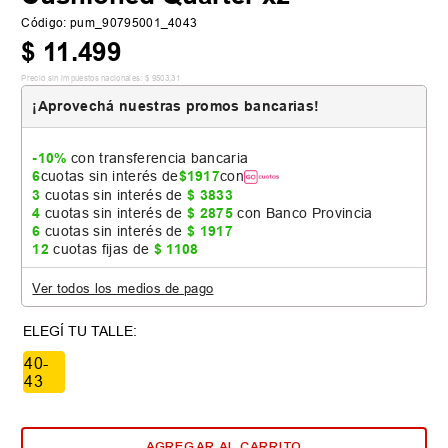
Código
:
pum_90795001_4043
$
11
.
499
Precio sin impuestos nacionales:
$
9503
,
31
¡Aprovechá nuestras promos bancarias!
-10%
con transferencia bancaria
6
cuotas sin interés de
$
1917
con
3
cuotas sin interés de
$
3833
4
cuotas sin interés de
$
2875
con Banco Provincia
6
cuotas sin interés de
$
1917
12
cuotas fijas de
$
1108
Ver todos los medios de pago
40-
43
AGREGAR AL CARRITO