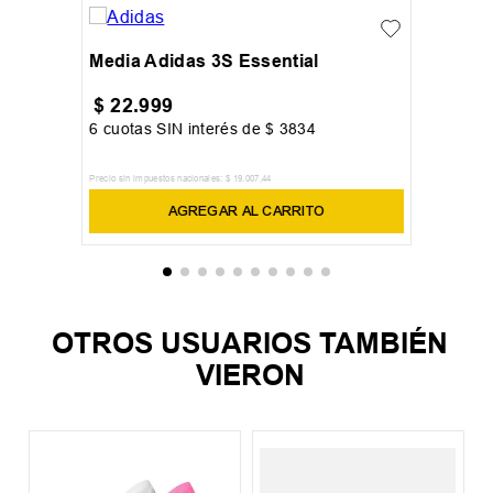
Media Adidas 3S Essential
$
22
.
999
6
cuotas SIN interés de
$
3834
Precio sin impuestos nacionales:
$
19
.
007
,
44
AGREGAR AL CARRITO
OTROS USUARIOS TAMBIÉN
VIERON