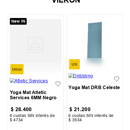
New IN
M
UN
Unico
Yoga Mat DRB Celeste
Yoga Mat Atletic
Services 6MM Negro
$
28
.
400
$
21
.
200
6
cuotas SIN interés de
6
cuotas SIN interés de
6
$
4734
$
3534
$