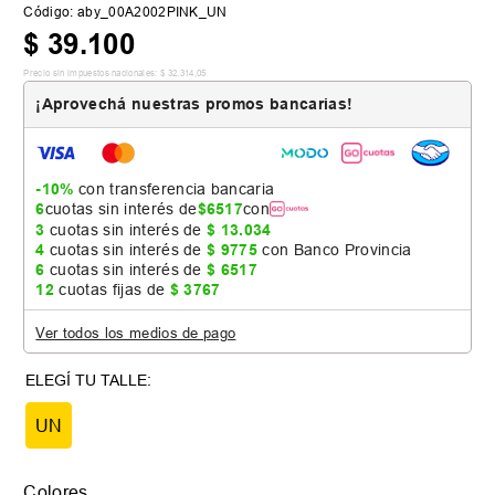
Código
:
aby_00A2002PINK_UN
$
39
.
100
Precio sin impuestos nacionales:
$
32
.
314
,
05
¡Aprovechá nuestras promos bancarias!
-10%
con transferencia bancaria
6
cuotas sin interés de
$
6517
con
3
cuotas sin interés de
$
13
.
034
4
cuotas sin interés de
$
9775
con Banco Provincia
6
cuotas sin interés de
$
6517
12
cuotas fijas de
$
3767
Ver todos los medios de pago
UN
Colores