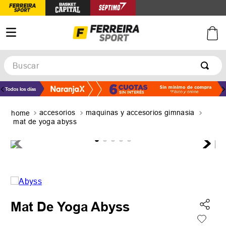
Buscar
TÉRMINOS MÁS BUSCADOS
1
.
botines
accesorios
maquinas y accesorios gimnasia
2
.
zapatillas
mat de yoga abyss
3
.
basquet
4
.
zapatillas mujer
5
.
zapatillas adidas
Mat De Yoga Abyss