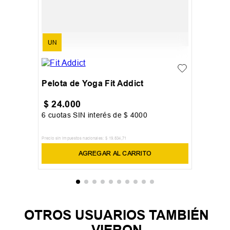
UN
Pelota de Yoga Fit Addict
$
24
.
000
6
cuotas SIN interés de
$
4000
Precio sin impuestos nacionales:
$
19
.
834
,
71
AGREGAR AL CARRITO
OTROS USUARIOS TAMBIÉN
VIERON