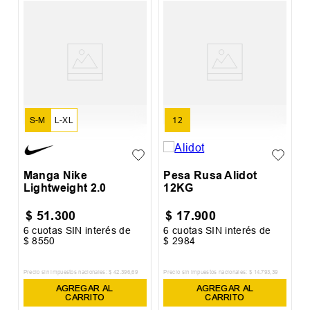
C
W
S-M
L-XL
12
Manga Nike
Pesa Rusa Alidot
Lightweight 2.0
12KG
$
51
.
300
$
17
.
900
6
cuotas SIN interés de
6
cuotas SIN interés de
6
$
8550
$
2984
$
Precio sin impuestos nacionales:
$
42
.
396
,
69
Precio sin impuestos nacionales:
$
14
.
793
,
39
Pr
AGREGAR AL
AGREGAR AL
CARRITO
CARRITO