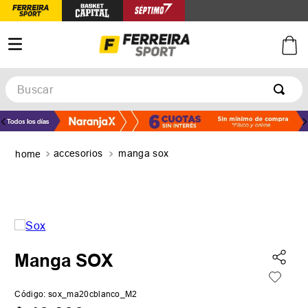
Buscar
TÉRMINOS MÁS BUSCADOS
1
.
botines
accesorios
manga sox
2
.
basquet
3
.
zapatillas mujer
4
.
zapatillas adidas
5
.
medias
Manga SOX
Código
:
sox_ma20cblanco_M2