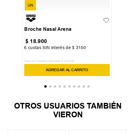
UN
Broche Nasal Arena
$
18
.
900
6
cuotas SIN interés de
$
3150
Precio sin impuestos nacionales:
$
15
.
619
,
83
AGREGAR AL CARRITO
OTROS USUARIOS TAMBIÉN
VIERON