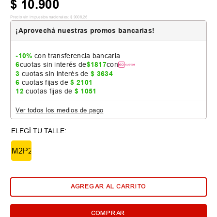
$
10
.
900
Precio sin impuestos nacionales:
$
9008
,
26
¡Aprovechá nuestras promos bancarias!
-10%
con transferencia bancaria
6
cuotas sin interés de
$
1817
con
3
cuotas sin interés de
$
3634
6
cuotas fijas de
$
2101
12
cuotas fijas de
$
1051
Ver todos los medios de pago
M2P2
AGREGAR AL CARRITO
COMPRAR