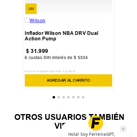
UN
Inflador Wilson NBA DRV Dual
Action Pump
$
31
.
999
6
cuotas SIN interés de
$
5334
Precio sin impuestos nacionales:
$
26
.
445
,
45
AGREGAR AL CARRITO
OTROS USUARIOS TAMBIÉN
VIERON