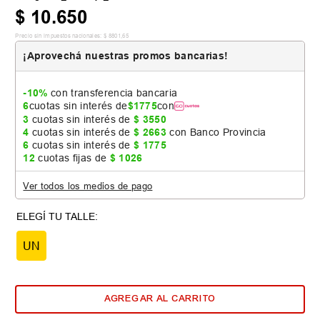
$
10
.
650
Precio sin impuestos nacionales:
$
8801
,
65
¡Aprovechá nuestras promos bancarias!
-10%
con transferencia bancaria
6
cuotas sin interés de
$
1775
con
3
cuotas sin interés de
$
3550
4
cuotas sin interés de
$
2663
con Banco Provincia
6
cuotas sin interés de
$
1775
12
cuotas fijas de
$
1026
Ver todos los medios de pago
UN
AGREGAR AL CARRITO