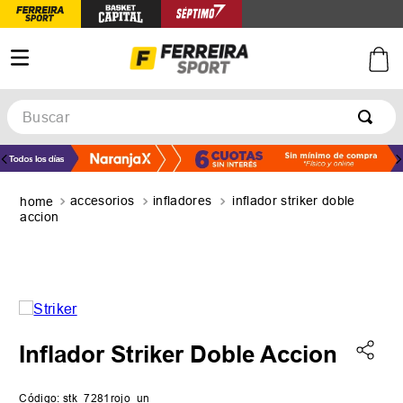
Buscar
TÉRMINOS MÁS BUSCADOS
1
.
botines
accesorios
infladores
inflador striker doble
2
.
zapatillas
accion
3
.
basquet
4
.
zapatillas mujer
5
.
zapatillas adidas
Inflador Striker Doble Accion
Código
:
stk_7281rojo_un