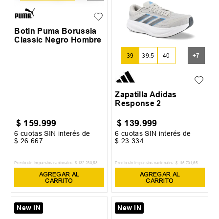
Botin Puma Borussia
Classic Negro Hombre
39
39.5
40
+
7
Zapatilla Adidas
Response 2
$
159
.
999
$
139
.
999
6
cuotas SIN interés de
6
cuotas SIN interés de
$
26
.
667
$
23
.
334
Precio sin impuestos nacionales:
$
132
.
230
,
58
Precio sin impuestos nacionales:
$
115
.
701
,
65
AGREGAR AL
AGREGAR AL
CARRITO
CARRITO
New IN
New IN