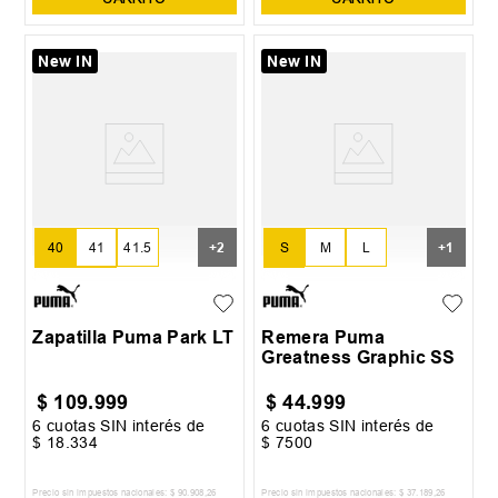
New IN
New IN
40
41
41.5
S
M
L
+
2
+
1
42
43
XL
Zapatilla Puma Park LT
Remera Puma
Greatness Graphic SS
$
109
.
999
$
44
.
999
6
cuotas SIN interés de
6
cuotas SIN interés de
$
18
.
334
$
7500
Precio sin impuestos nacionales:
$
90
.
908
,
26
Precio sin impuestos nacionales:
$
37
.
189
,
26