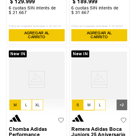
$
129
.
999
$
189
.
999
6
cuotas SIN interés de
6
cuotas SIN interés de
$
21
.
667
$
31
.
667
Precio sin impuestos nacionales:
$
107
.
437
,
19
Precio sin impuestos nacionales:
$
157
.
023
,
97
AGREGAR AL
AGREGAR AL
CARRITO
CARRITO
New IN
New IN
S
M
L
M
L
XL
+
2
XL
XXL
Chomba Adidas
Remera Adidas Boca
Performance
Juniors 25 Aniversario