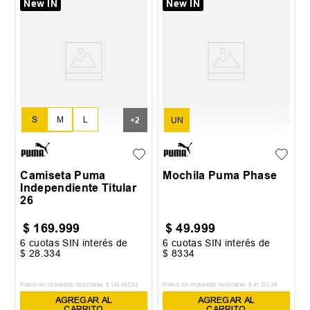
New IN
New IN
S
M
L
+
2
UN
XL
XXL
Camiseta Puma
Mochila Puma Phase
Independiente Titular
26
$
169
.
999
$
49
.
999
6
cuotas SIN interés de
6
cuotas SIN interés de
$
28
.
334
$
8334
Precio sin impuestos nacionales:
$
140
.
495
,
04
Precio sin impuestos nacionales:
$
41
.
321
,
49
AGREGAR AL
AGREGAR AL
CARRITO
CARRITO