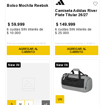
Bolso Mochila Reebok
Camiseta Adidas River
Plate Titular 26/27
$
59
.
999
$
149
.
999
6
cuotas SIN interés de
6
cuotas SIN interés de
$
10
.
000
$
25
.
000
Precio sin impuestos nacionales:
$
49
.
585
,
95
Precio sin impuestos nacionales:
$
123
.
966
,
12
AGREGAR AL
AGREGAR AL
CARRITO
CARRITO
New IN
New IN
UN
S
M
L
+
2