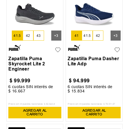
41.5
42
43
+
3
41
41.5
42
+
3
Zapatilla Puma
Zapatilla Puma Dasher
Skyrocket Lite 2
Lite Adp
Engineer
$
99
.
999
$
94
.
999
6
cuotas SIN interés de
6
cuotas SIN interés de
$
16
.
667
$
15
.
834
Precio sin impuestos nacionales:
$
82
.
643
,
8
Precio sin impuestos nacionales:
$
78
.
511
,
57
AGREGAR AL
AGREGAR AL
CARRITO
CARRITO