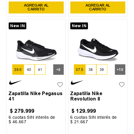
AGREGAR AL
AGREGAR AL
CARRITO
CARRITO
New IN
New IN
39.5
40
41
+
8
37.5
38
39
+
10
Zapatilla Nike Pegasus
Zapatilla Nike
41
Revolution 8
$
279
.
999
$
129
.
999
6
cuotas SIN interés de
6
cuotas SIN interés de
$
46
.
667
$
21
.
667