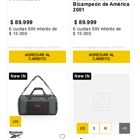
Bicampeón de América
2001
$
89
.
999
$
89
.
999
6
cuotas SIN interés de
6
cuotas SIN interés de
$
15
.
000
$
15
.
000
Precio sin impuestos nacionales:
$
74
.
379
,
34
Precio sin impuestos nacionales:
$
74
.
379
,
34
AGREGAR AL
AGREGAR AL
CARRITO
CARRITO
New IN
New IN
UN
XS
S
M
+
3