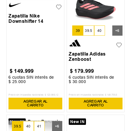
Zapatilla Nike
Downshifter 14
39
39.5
40
+
6
Zapatilla Adidas
Zenboost
$
149
.
999
$
179
.
999
6
cuotas SIN interés de
6
cuotas SIN interés de
$
25
.
000
$
30
.
000
Precio sin impuestos nacionales:
$
123
.
966
,
12
Precio sin impuestos nacionales:
$
148
.
759
,
5
AGREGAR AL
AGREGAR AL
CARRITO
CARRITO
New IN
New IN
39.5
40
41
+
6