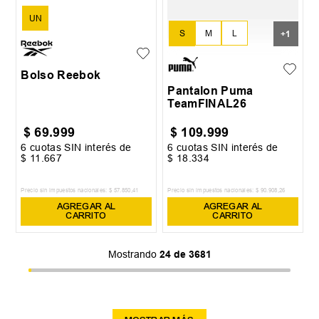
UN
S
M
L
+
1
XL
Bolso Reebok
Pantalon Puma
TeamFINAL26
$
69
.
999
$
109
.
999
6
cuotas SIN interés de
6
cuotas SIN interés de
$
11
.
667
$
18
.
334
Precio sin impuestos nacionales:
$
57
.
850
,
41
Precio sin impuestos nacionales:
$
90
.
908
,
26
AGREGAR AL
AGREGAR AL
CARRITO
CARRITO
Mostrando
24 de 3681