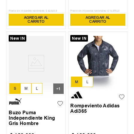
Precio sin impuestos nacionales:
$
82
.
643
,
8
Precio sin impuestos nacionales:
$
14
.
875
,
21
AGREGAR AL
AGREGAR AL
CARRITO
CARRITO
New IN
New IN
M
L
S
M
L
+
1
XL
Rompeviento Adidas
Adi365
Buzo Puma
Independiente King
Gris Hombre