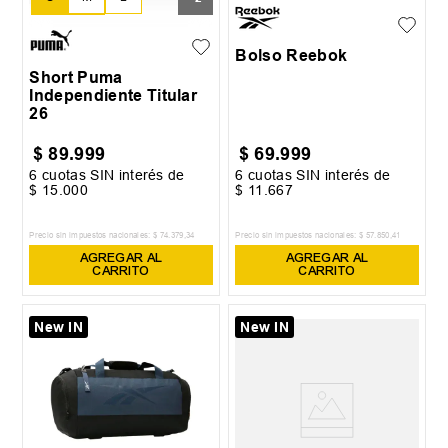
XL
XXL
Bolso Reebok
Short Puma
Independiente Titular
26
$
89
.
999
$
69
.
999
6
cuotas SIN interés de
6
cuotas SIN interés de
$
15
.
000
$
11
.
667
Precio sin impuestos nacionales:
$
74
.
379
,
34
Precio sin impuestos nacionales:
$
57
.
850
,
41
AGREGAR AL
AGREGAR AL
CARRITO
CARRITO
New IN
New IN