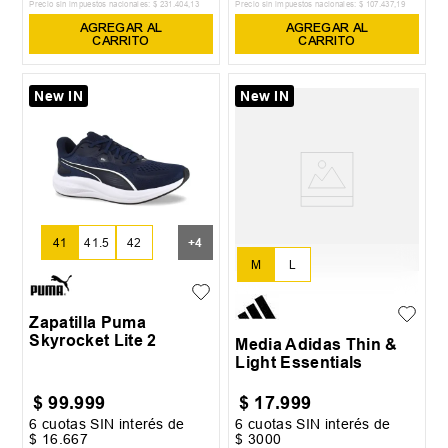
Precio sin impuestos nacionales:
$
231
.
404
,
13
Precio sin impuestos nacionales:
$
107
.
437
,
19
AGREGAR AL
AGREGAR AL
CARRITO
CARRITO
New IN
New IN
41
41.5
42
+
4
M
L
Zapatilla Puma
Skyrocket Lite 2
Media Adidas Thin &
Light Essentials
$
99
.
999
$
17
.
999
6
cuotas SIN interés de
6
cuotas SIN interés de
$
16
.
667
$
3000