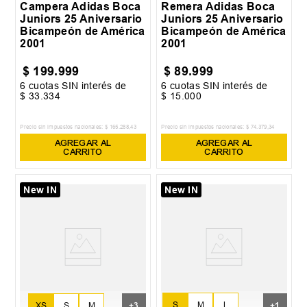
Campera Adidas Boca
Remera Adidas Boca
Juniors 25 Aniversario
Juniors 25 Aniversario
Bicampeón de América
Bicampeón de América
2001
2001
$
199
.
999
$
89
.
999
6
cuotas SIN interés de
6
cuotas SIN interés de
$
33
.
334
$
15
.
000
Precio sin impuestos nacionales:
$
165
.
288
,
43
Precio sin impuestos nacionales:
$
74
.
379
,
34
AGREGAR AL
AGREGAR AL
CARRITO
CARRITO
New IN
New IN
S
M
L
XS
S
M
+
3
+
1