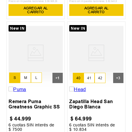
Precio sin impuestos nacionales:
$
90
.
908
,
26
Precio sin impuestos nacionales:
$
82
.
643
,
8
AGREGAR AL
AGREGAR AL
CARRITO
CARRITO
New IN
New IN
S
M
L
+
1
40
41
42
+
3
XL
Remera Puma
Zapatilla Head San
Greatness Graphic SS
Diego Blanca
$
44
.
999
$
64
.
999
6
cuotas SIN interés de
6
cuotas SIN interés de
$
7500
$
10
.
834