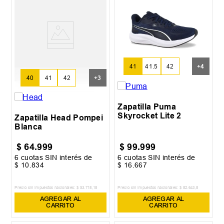
41
41.5
42
+
4
40
41
42
+
3
Zapatilla Puma
Skyrocket Lite 2
Zapatilla Head Pompei
Blanca
$
64
.
999
$
99
.
999
6
cuotas SIN interés de
6
cuotas SIN interés de
$
10
.
834
$
16
.
667
Precio sin impuestos nacionales:
$
53
.
718
,
18
Precio sin impuestos nacionales:
$
82
.
643
,
8
AGREGAR AL
AGREGAR AL
CARRITO
CARRITO