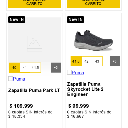
CARRITO
CARRITO
New IN
New IN
41.5
42
43
+
3
40
41
41.5
+
2
42
43
Zapatilla Puma
Skyrocket Lite 2
Zapatilla Puma Park LT
Engineer
$
109
.
999
$
99
.
999
6
cuotas SIN interés de
6
cuotas SIN interés de
$
18
.
334
$
16
.
667