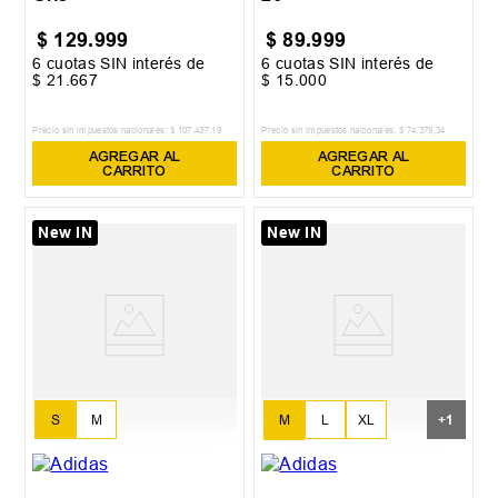
$
129
.
999
$
89
.
999
6
cuotas SIN interés de
6
cuotas SIN interés de
$
21
.
667
$
15
.
000
Precio sin impuestos nacionales:
$
107
.
437
,
19
Precio sin impuestos nacionales:
$
74
.
379
,
34
AGREGAR AL
AGREGAR AL
CARRITO
CARRITO
New IN
New IN
M
L
XL
S
M
+
1
XXL