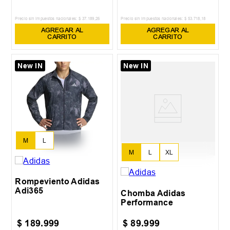
Precio sin impuestos nacionales:
$
37
.
189
,
26
Precio sin impuestos nacionales:
$
53
.
718
,
18
AGREGAR AL
AGREGAR AL
CARRITO
CARRITO
New IN
New IN
M
L
M
L
XL
Rompeviento Adidas
Adi365
Chomba Adidas
Performance
$
189
.
999
$
89
.
999