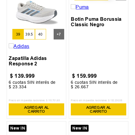
Botin Puma Borussia
Classic Negro
39
39.5
40
+
7
Zapatilla Adidas
Response 2
$
139
.
999
$
159
.
999
6
cuotas SIN interés de
6
cuotas SIN interés de
$
23
.
334
$
26
.
667
Precio sin impuestos nacionales:
$
115
.
701
,
65
Precio sin impuestos nacionales:
$
132
.
230
,
58
AGREGAR AL
AGREGAR AL
CARRITO
CARRITO
New IN
New IN