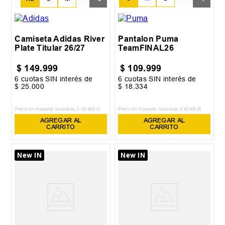
XL
Camiseta Adidas River
Pantalon Puma
Plate Titular 26/27
TeamFINAL26
$
149
.
999
$
109
.
999
6
cuotas SIN interés de
6
cuotas SIN interés de
$
25
.
000
$
18
.
334
Precio sin impuestos nacionales:
$
123
.
966
,
12
Precio sin impuestos nacionales:
$
90
.
908
,
26
AGREGAR AL
AGREGAR AL
CARRITO
CARRITO
New IN
New IN