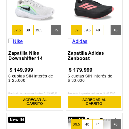
37.5
39
39.5
+
5
39
39.5
40
+
6
Zapatilla Nike
Zapatilla Adidas
Downshifter 14
Zenboost
$
149
.
999
$
179
.
999
6
cuotas SIN interés de
6
cuotas SIN interés de
$
25
.
000
$
30
.
000
Precio sin impuestos nacionales:
$
123
.
966
,
12
Precio sin impuestos nacionales:
$
148
.
759
,
5
AGREGAR AL
AGREGAR AL
CARRITO
CARRITO
New IN
New IN
39.5
40
41
+
6