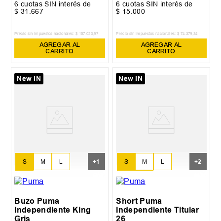
6
cuotas SIN interés de
6
cuotas SIN interés de
$
31
.
667
$
15
.
000
Precio sin impuestos nacionales:
$
157
.
023
,
97
Precio sin impuestos nacionales:
$
74
.
379
,
34
AGREGAR AL
AGREGAR AL
CARRITO
CARRITO
New IN
New IN
S
M
L
S
M
L
+
1
+
2
XL
XL
XXL
Buzo Puma
Short Puma
Independiente King
Independiente Titular
Gris
26