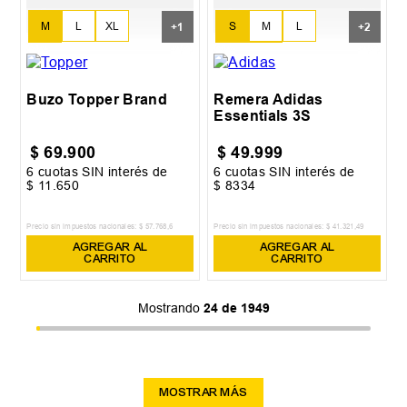
M
L
XL
S
M
L
+
1
+
2
XXL
XL
XXL
Buzo Topper Brand
Remera Adidas
Essentials 3S
$
69
.
900
$
49
.
999
6
cuotas SIN interés de
6
cuotas SIN interés de
$
11
.
650
$
8334
Precio sin impuestos nacionales:
$
57
.
768
,
6
Precio sin impuestos nacionales:
$
41
.
321
,
49
AGREGAR AL
AGREGAR AL
CARRITO
CARRITO
Mostrando
24 de 1949
MOSTRAR MÁS