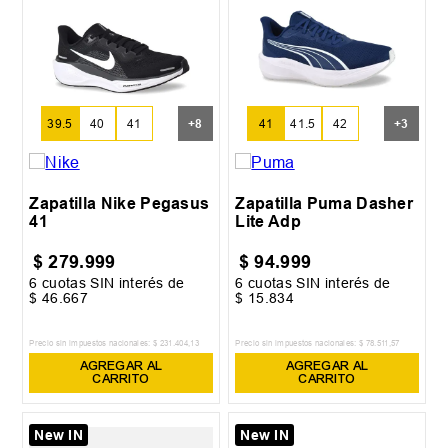
39.5
40
41
+
8
41
41.5
42
+
3
Zapatilla Nike Pegasus
Zapatilla Puma Dasher
41
Lite Adp
$
279
.
999
$
94
.
999
6
cuotas SIN interés de
6
cuotas SIN interés de
$
46
.
667
$
15
.
834
Precio sin impuestos nacionales:
$
231
.
404
,
13
Precio sin impuestos nacionales:
$
78
.
511
,
57
AGREGAR AL
AGREGAR AL
CARRITO
CARRITO
New IN
New IN