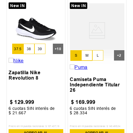
New IN
New IN
37.5
38
39
+
10
S
M
L
+
2
XL
XXL
Zapatilla Nike
Revolution 8
Camiseta Puma
Independiente Titular
26
$
129
.
999
$
169
.
999
6
cuotas SIN interés de
6
cuotas SIN interés de
$
21
.
667
$
28
.
334
Precio sin impuestos nacionales:
$
107
.
437
,
19
Precio sin impuestos nacionales:
$
140
.
495
,
04
AGREGAR AL
AGREGAR AL