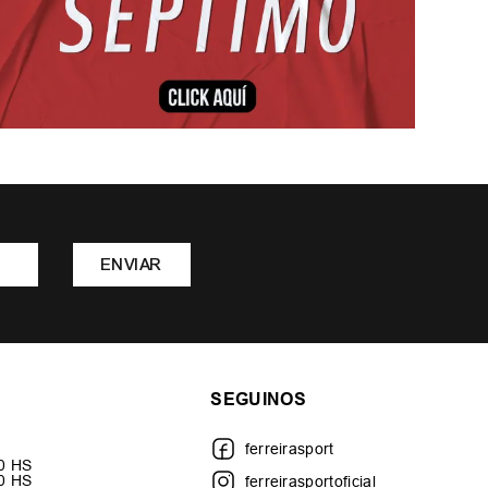
ENVIAR
SEGUINOS
ferreirasport
30 HS
00 HS
ferreirasportoficial