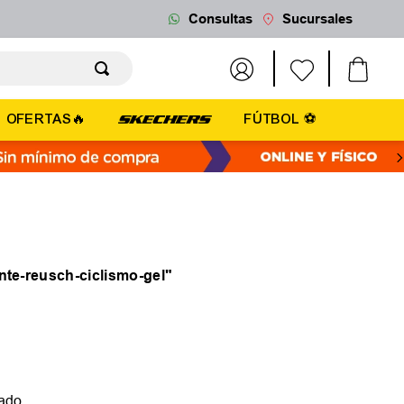
Consultas
Sucursales
OFERTAS🔥
FÚTBOL ⚽
nte-reusch-ciclismo-gel
"
eado