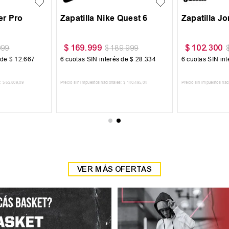
$
59
.
999
$
59
.
999
$
69
.
999
$
69
.
999
6
cuotas SIN interés de
$
10
.
000
6
cuotas SIN interés de
$
10
.
000
AGREGAR AL CARRITO
AGREGAR AL CARRITO
VER MÁS OFERTAS