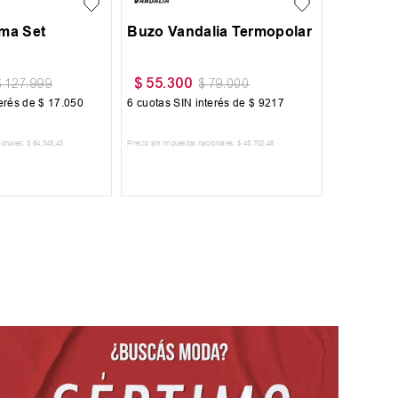
$
54
.
900
$
64
.
999
$
64
.
900
$
74
.
900
6
cuotas SIN interés de
$
9150
6
cuotas SIN interés de
$
10
.
834
AGREGAR AL CARRITO
AGREGAR AL CARRITO