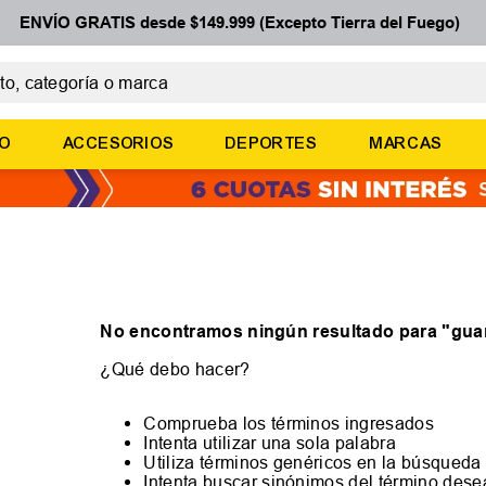
ENVÍO GRATIS desde $149.999 (Excepto Tierra del Fuego)
 categoría o marca
ÉRMINOS MÁS BUSCADOS
ÑO
ACCESORIOS
DEPORTES
MARCAS
botines
basquet
zapatillas mujer
zapatillas adidas
medias
No encontramos ningún resultado para "
gua
¿Qué debo hacer?
Comprueba los términos ingresados
Intenta utilizar una sola palabra
Utiliza términos genéricos en la búsqueda
Intenta buscar sinónimos del término des