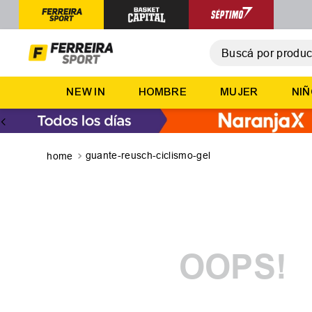
Buscá por producto,
T
NEW IN
HOMBRE
MUJER
NI
1
.
2
.
3
.
guante-reusch-ciclismo-gel
4
.
5
.
OOPS!