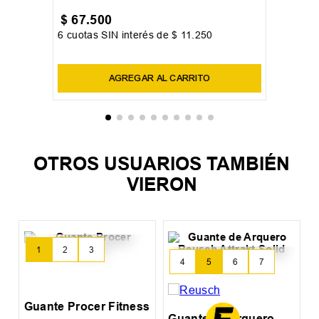
S
M
L
Guante de Entrenamiento Nike
Vapor FG
$
67
.
500
6
cuotas SIN interés de
$
11
.
250
Precio sin impuestos nacionales:
$
55
.
785
,
12
AGREGAR AL CARRITO