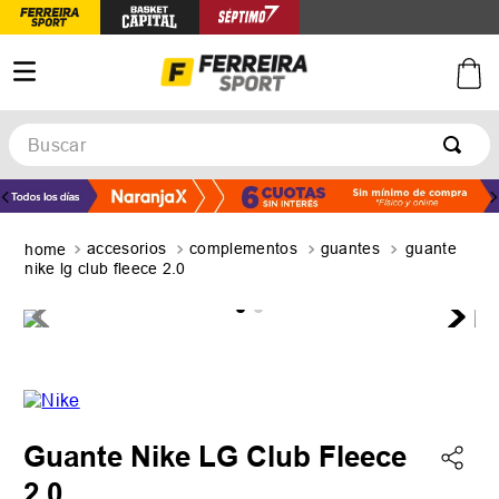
Buscar
TÉRMINOS MÁS BUSCADOS
1
.
botines
accesorios
complementos
guantes
guante
2
.
zapatillas
nike lg club fleece 2.0
3
.
basquet
4
.
zapatillas mujer
5
.
zapatillas adidas
Guante Nike LG Club Fleece
2.0