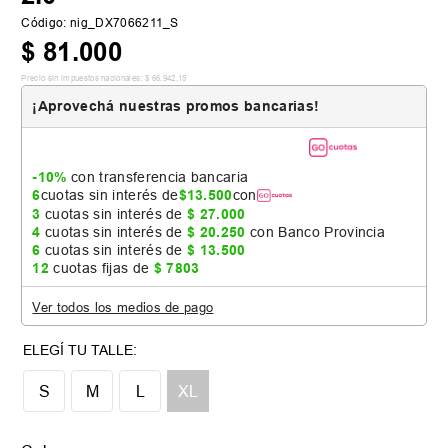
Código
:
nig_DX7066211_S
$
81
.
000
Precio sin impuestos nacionales:
$
66
.
942
,
15
¡Aprovechá nuestras promos bancarias!
-10%
con transferencia bancaria
6
cuotas sin interés de
$
13
.
500
con
3
cuotas sin interés de
$
27
.
000
4
cuotas sin interés de
$
20
.
250
con Banco Provincia
6
cuotas sin interés de
$
13
.
500
12
cuotas fijas de
$
7803
Ver todos los medios de pago
S
M
L
XL