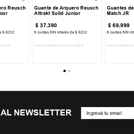
ero Reusch
Guante de Arquero Reusch
Guantes de
nior
Attrakt Solid Junior
Match JR
$
37
.
390
$
69
.
999
de
$
6232
6
cuotas SIN interés de
$
6232
6
cuotas SIN in
30
.
900
,
83
Precio sin impuestos nacionales:
$
30
.
900
,
83
Precio sin impuestos na
CARRITO
AGREGAR AL CARRITO
AGREGA
 AL NEWSLETTER