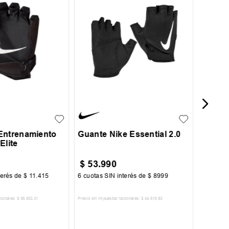
Guante
Prime 
XL
M
L
XL
Entrenamiento
Guante Nike Essential 2.0
Elite
$
53
.
990
$
12
.
terés de
$
11
.
415
6
cuotas SIN interés de
$
8999
6
cuotas 
cionales:
$
56
.
603
,
31
Precio sin impuestos nacionales:
$
44
.
619
,
83
Precio sin im
R AL CARRITO
AGREGAR AL CARRITO
A