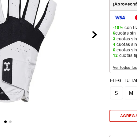
¡Aprovechá
-10%
con tr
6
cuotas sin
3
cuotas sin
4
cuotas sin
6
cuotas sin
12
cuotas fi
Ver todos lo
S
M
AGREGA