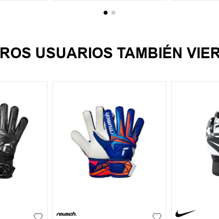
ROS USUARIOS TAMBIÉN VIE
7
4
5
6
7
4
5