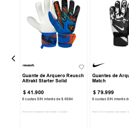
ño
Celeste
8
9
10
11
7
Guante de Arquero Reusch
Guantes de Arq
Attrakt Starter Solid
Match
$
41
.
900
$
79
.
999
50
6
cuotas SIN interés de
$
6984
6
cuotas SIN interés 
Precio sin impuestos nacionales:
$
34
.
628
,
1
Precio sin impuestos nacionales:
$
TO
AGREGAR AL CARRITO
AGREGAR AL 