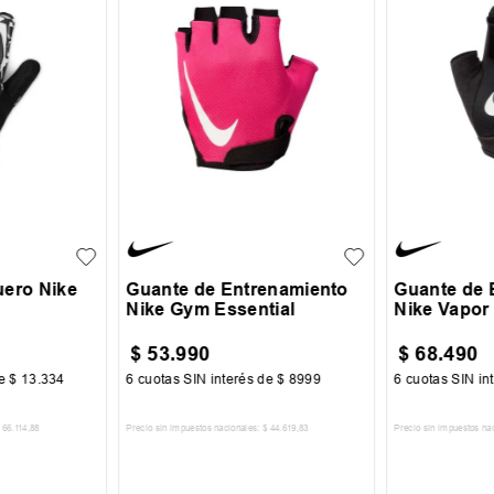
S
M
L
M
L
uero Nike
Guante de Entrenamiento
Guante de 
Nike Gym Essential
Nike Vapor 
$
53
.
990
$
68
.
490
de
$
13
.
334
6
cuotas SIN interés de
$
8999
6
cuotas SIN in
66
.
114
,
88
Precio sin impuestos nacionales:
$
44
.
619
,
83
Precio sin impuestos na
CARRITO
AGREGAR AL CARRITO
AGREGA