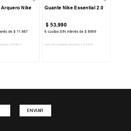
 Arquero Nike
Guante Nike Essential 2.0
$
53
.
990
$
81
.
terés de
$
11
.
667
6
cuotas SIN interés de
$
8999
6
cuotas 
cionales:
$
57
.
850
,
41
Precio sin impuestos nacionales:
$
44
.
619
,
83
Precio sin im
R AL CARRITO
AGREGAR AL CARRITO
A
ENVIAR