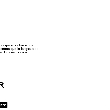
r corporal y ofrece una
ientras que la lengüeta de
jo. Un guante de alto
R
les!
4