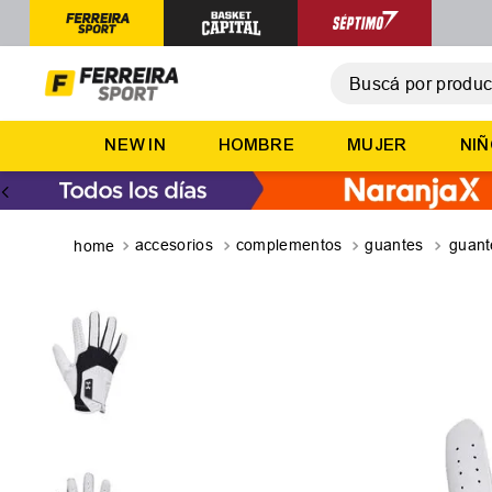
Buscá por producto,
T
NEW IN
HOMBRE
MUJER
NI
1
.
2
.
3
.
accesorios
complementos
guantes
guant
4
.
5
.