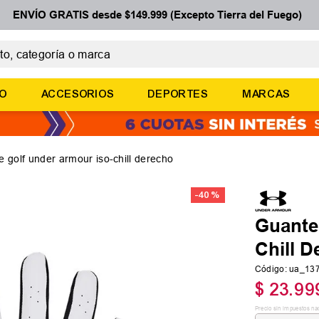
ENVÍO GRATIS desde $149.999 (Excepto Tierra del Fuego)
 categoría o marca
ÉRMINOS MÁS BUSCADOS
ÑO
ACCESORIOS
DEPORTES
MARCAS
botines
zapatillas
basquet
e golf under armour iso-chill derecho
zapatillas mujer
-
40 %
zapatillas adidas
Guante
Chill D
Código
:
ua_13
$
23
.
99
Precio sin impuestos na