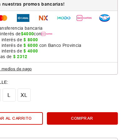
 nuestras promos bancarias!
ansferencia bancaria
 interés de
$
4000
con
 interés de
$
8000
 interés de
$
6000
con Banco Provincia
 interés de
$
4000
jas de
$
2312
s medios de pago
L
XL
R AL CARRITO
COMPRAR