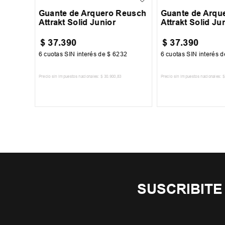
Guante de Arquero Reusch
Guante de Arqu
Attrakt Solid Junior
Attrakt Solid Ju
$
37
.
390
$
37
.
390
34
6
cuotas SIN interés de
$
6232
6
cuotas SIN interés 
Precio sin impuestos nacionales:
$
30
.
900
,
83
Precio sin impuestos nacionales:
$
TO
AGREGAR AL CARRITO
AGREGAR AL 
SUSCRIBITE