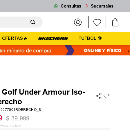
Consultas
Sucursales
OFERTAS🔥
FÚTBOL ⚽
 Golf Under Armour Iso-
erecho
70277001RDERECHO_S
9
$
39
.
999
cionales:
$
19
.
833
,
88