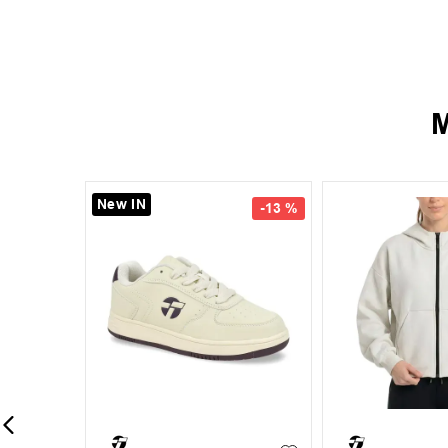
M
-
11 %
-
20 %
39
39.5
40
41
42
+
1
+
4
S
M
42.5