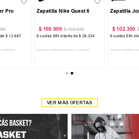
lia Termopolar
Zapatilla Head Detroit
$
59
.
999
$
59
.
99
79
.
000
$
69
.
999
terés de
$
9217
6
cuotas SIN interés de
$
10
.
000
6
cuotas SI
cionales:
$
45
.
702
,
48
Precio sin impuestos nacionales:
$
49
.
585
,
95
Precio sin impues
 AL CARRITO
AGREGAR AL CARRITO
AGR
VER MÁS OFERTAS