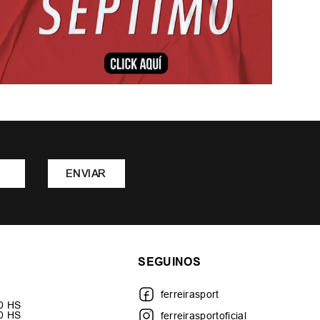
ENVIAR
SEGUINOS
ferreirasport
30 HS
00 HS
ferreirasportoficial