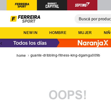
Buscá por producto,
T
NEW IN
HOMBRE
MUJER
NI
1
.
2
.
3
.
guante-dribbling-fitness-king-dgamgu009b
4
.
5
.
OOPS!