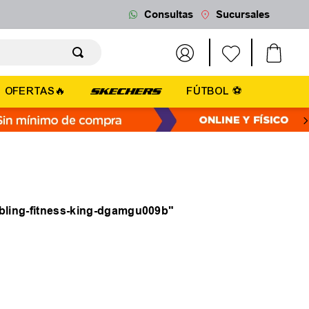
Consultas
Sucursales
OFERTAS🔥
FÚTBOL ⚽
bling-fitness-king-dgamgu009b
"