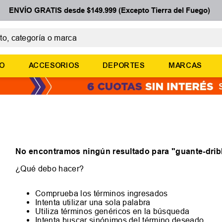
ENVÍO GRATIS desde $149.999 (Excepto Tierra del Fuego)
 categoría o marca
ÉRMINOS MÁS BUSCADOS
ÑO
ACCESORIOS
DEPORTES
MARCAS
botines
zapatillas
basquet
zapatillas mujer
zapatillas adidas
No encontramos ningún resultado para "
guante-drib
¿Qué debo hacer?
Comprueba los términos ingresados
Intenta utilizar una sola palabra
Utiliza términos genéricos en la búsqueda
Intenta buscar sinónimos del término deseado