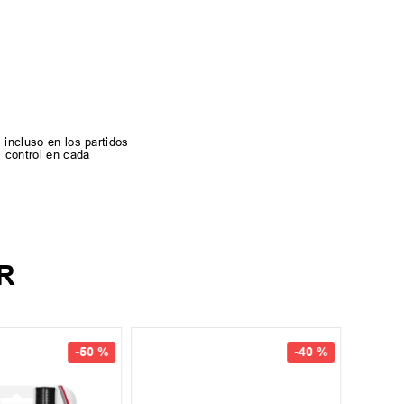
 incluso en los partidos
 control en cada
R
UN
-
50 %
-
40 %