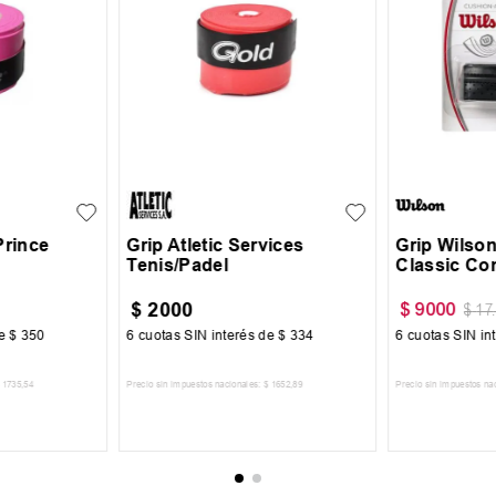
UN
UN
Prince
Grip Atletic Services
Grip Wilso
Tenis/Padel
Classic Co
$
2000
$
9000
$
17
de
$
350
6
cuotas SIN interés de
$
334
6
cuotas SIN in
1735
,
54
Precio sin impuestos nacionales:
$
1652
,
89
Precio sin impuestos na
CARRITO
AGREGAR AL CARRITO
AGREGA