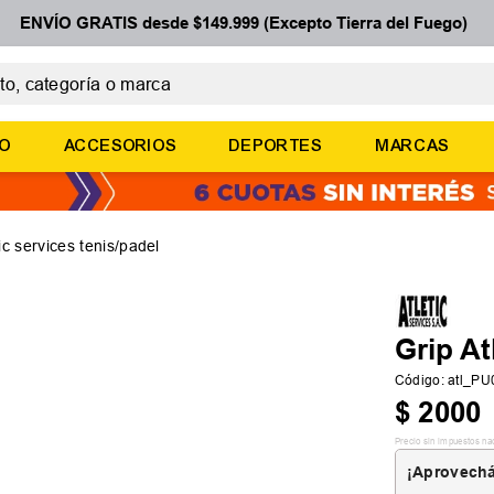
ENVÍO GRATIS desde $149.999 (Excepto Tierra del Fuego)
 categoría o marca
ÉRMINOS MÁS BUSCADOS
ÑO
ACCESORIOS
DEPORTES
MARCAS
botines
zapatillas
basquet
tic services tenis/padel
zapatillas mujer
zapatillas adidas
Grip At
Código
:
atl_P
$
2000
Precio sin impuestos na
¡Aprovechá