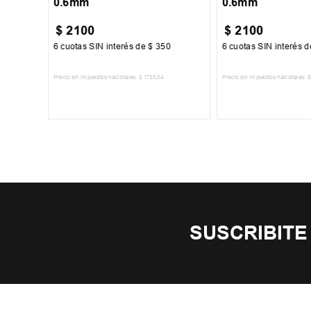
0.6mm
0.6mm
$
2100
$
2100
00
6
cuotas SIN interés de
$
350
6
cuotas SIN interés 
Precio sin impuestos nacionales:
$
1735
,
54
Precio sin impuestos nacionales:
$
TO
AGREGAR AL CARRITO
AGREGAR AL 
SUSCRIBITE