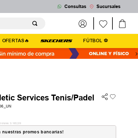
Consultas
Sucursales
OFERTAS🔥
FÚTBOL ⚽
letic Services Tenis/Padel
U06_UN
cionales:
$
1652
,
89
 nuestras promos bancarias!