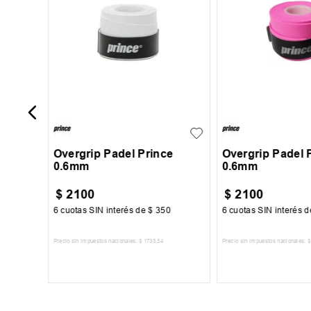
b
UN
UN
Overgrip Padel Prince
Overgrip Padel 
0.6mm
0.6mm
$
2100
$
2100
32
6
cuotas SIN interés de
$
350
6
cuotas SIN interés 
Precio sin impuestos nacionales:
$
1735
,
54
Precio sin impuestos nacionales:
$
TO
AGREGAR AL CARRITO
AGREGAR AL 