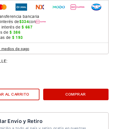
ansferencia bancaria
 interés de
$
334
con
 interés de
$
667
as de
$
386
jas de
$
193
s medios de pago
R AL CARRITO
COMPRAR
lar Envío y Retiro
icilio a todo el país y retiro gratis en nuestras