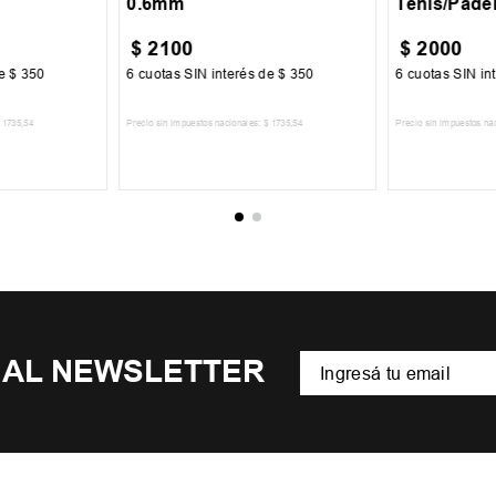
0.6mm
Tenis/Pade
$
2100
$
2000
de
$
350
6
cuotas SIN interés de
$
350
6
cuotas SIN in
1735
,
54
Precio sin impuestos nacionales:
$
1735
,
54
Precio sin impuestos na
CARRITO
AGREGAR AL CARRITO
AGREGA
 AL NEWSLETTER