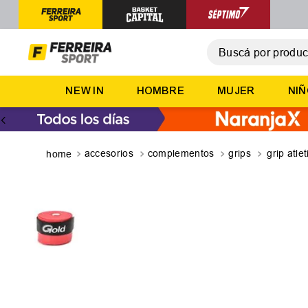
Buscá por producto,
T
NEW IN
HOMBRE
MUJER
NI
1
.
2
.
3
.
accesorios
complementos
grips
grip atle
4
.
5
.