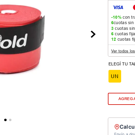
-10%
con tr
6
cuotas sin
3
cuotas sin
6
cuotas fij
12
cuotas fi
Ver todos lo
UN
AGREGA
Calcu
Envío a dom