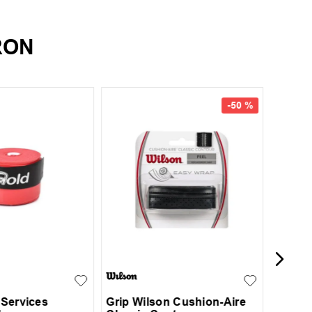
RON
UN
-
50 %
Grip T
UN
c Services
Grip Wilson Cushion-Aire