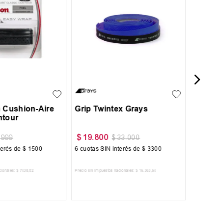
Grip T
UN
n Cushion-Aire
Grip Twintex Grays
ntour
$
19
.
800
$
19
.
8
.
999
$
33
.
000
terés de
$
1500
6
cuotas SIN interés de
$
3300
6
cuotas 
cionales:
$
7438
,
02
Precio sin impuestos nacionales:
$
16
.
363
,
64
Precio sin im
R AL CARRITO
AGREGAR AL CARRITO
A