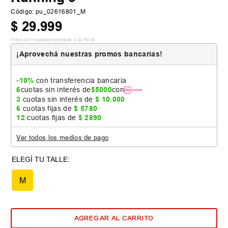
Código
:
pu_02616801_M
$
29
.
999
Precio sin impuestos nacionales:
$
24
.
792
,
56
¡Aprovechá nuestras promos bancarias!
-10%
con transferencia bancaria
6
cuotas sin interés de
$
5000
con
3
cuotas sin interés de
$
10
.
000
6
cuotas fijas de
$
5780
12
cuotas fijas de
$
2890
Ver todos los medios de pago
M
AGREGAR AL CARRITO