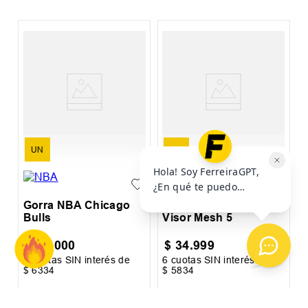
%
E
UN
UN
Gorra NBA Chicago
Gorra Puma Short
Bulls
Visor Mesh 5
$
38
.
000
$
34
.
999
6
cuotas SIN interés de
6
cuotas SIN interés de
6
$
6334
$
5834
$
Precio sin impuestos nacionales:
$
31
.
404
,
96
Precio sin impuestos nacionales:
$
28
.
924
,
79
Pr