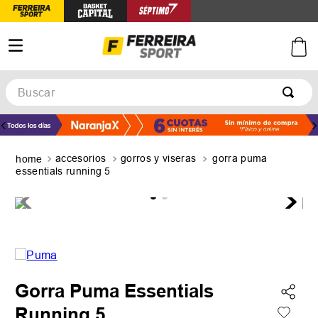
Buscar
TÉRMINOS MÁS BUSCADOS
1
.
botines
accesorios
gorros y viseras
gorra puma
2
.
basquet
essentials running 5
3
.
zapatillas mujer
4
.
zapatillas adidas
5
.
medias
Gorra Puma Essentials
Running 5