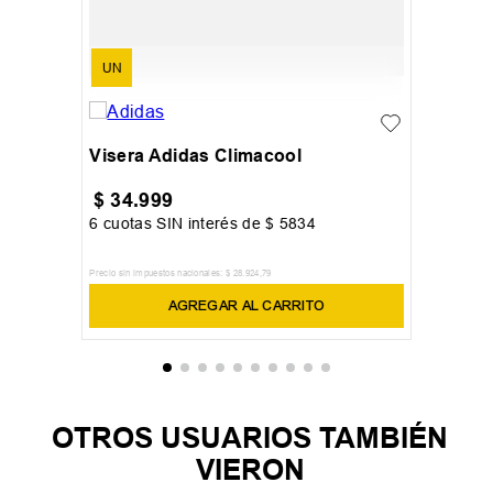
UN
Visera Adidas Climacool
$
34
.
999
6
cuotas SIN interés de
$
5834
Precio sin impuestos nacionales:
$
28
.
924
,
79
AGREGAR AL CARRITO
OTROS USUARIOS TAMBIÉN
VIERON