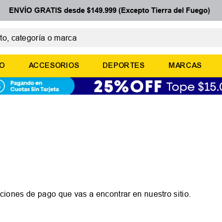
ENVÍO GRATIS desde $149.999 (Excepto Tierra del Fuego)
 categoría o marca
ÉRMINOS MÁS BUSCADOS
ÑO
ACCESORIOS
DEPORTES
MARCAS
botines
zapatillas
basquet
zapatillas mujer
zapatillas adidas
ciones de pago que vas a encontrar en nuestro sitio.