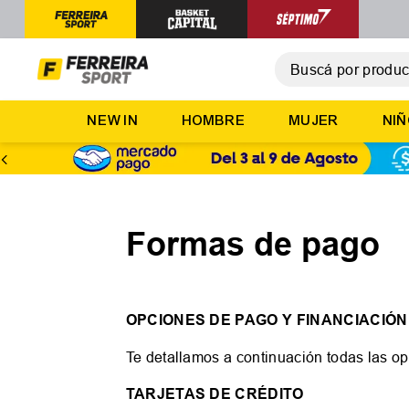
Buscá por producto,
T
NEW IN
HOMBRE
MUJER
NI
1
.
2
.
3
.
4
.
Formas de pago
5
.
OPCIONES DE PAGO Y FINANCIACIÓN
Te detallamos a continuación todas las op
TARJETAS DE CRÉDITO