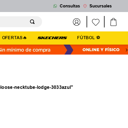
Consultas
Sucursales
OFERTAS🔥
FÚTBOL ⚽
-loose-necktube-lodge-3033azul
"