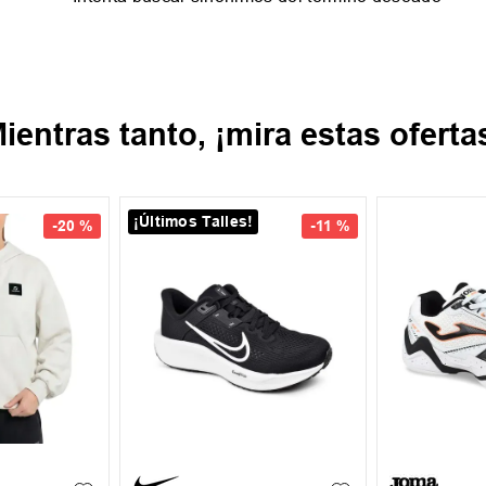
ientras tanto, ¡mira estas oferta
New IN
New IN
-
14 %
-
15 %
43
37
38
39
40
35
36
+
1
+
1
41
42
39