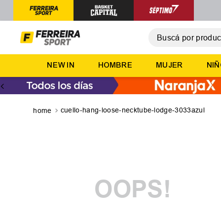
Buscá por producto,
T
NEW IN
HOMBRE
MUJER
NI
1
.
2
.
3
.
cuello-hang-loose-necktube-lodge-3033azul
4
.
5
.
OOPS!