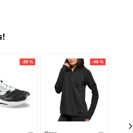
s!
New IN
New IN
-
13 %
-
13 %
37
38
35
37
38
39
35
36
+
6
+
6
40
39
40