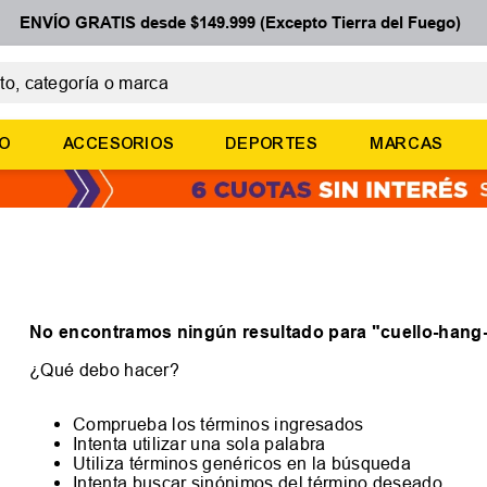
ENVÍO GRATIS desde $149.999 (Excepto Tierra del Fuego)
 categoría o marca
ÉRMINOS MÁS BUSCADOS
ÑO
ACCESORIOS
DEPORTES
MARCAS
botines
zapatillas
basquet
zapatillas mujer
zapatillas adidas
No encontramos ningún resultado para "
cuello-hang
¿Qué debo hacer?
Comprueba los términos ingresados
Intenta utilizar una sola palabra
Utiliza términos genéricos en la búsqueda
Intenta buscar sinónimos del término deseado