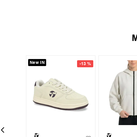
M
New IN
New IN
-
14 %
40
41
42
35
36
37
38
39
44
45