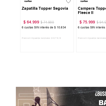
Zapatilla Head Detroit
Zapatilla Head 
$
59
.
999
$
59
.
999
$
69
.
999
$
69
.
6
cuotas SIN interés de
$
10
.
000
6
cuotas SIN interés
Precio sin impuestos nacionales:
$
49
.
585
,
95
Precio sin impuestos nacionales
AGREGAR AL CARRITO
AGREGAR AL