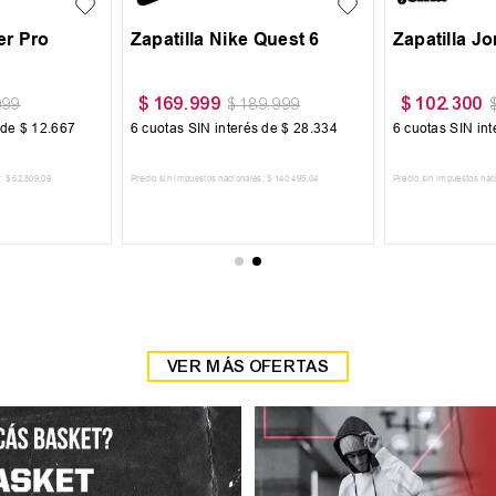
Detroit
Botin Topper Kaiser 4 TF
Zapatilla T
$
54
.
900
$
64
.
999
999
$
64
.
900
$
 de
$
10
.
000
6
cuotas SIN interés de
$
9150
6
cuotas SIN in
:
$
49
.
585
,
95
Precio sin impuestos nacionales:
$
45
.
371
,
9
Precio sin impuestos nac
 CARRITO
AGREGAR AL CARRITO
AGREGAR
VER MÁS OFERTAS