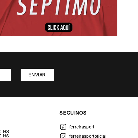
ENVIAR
SEGUINOS
ferreirasport
30 HS
00 HS
ferreirasportoficial