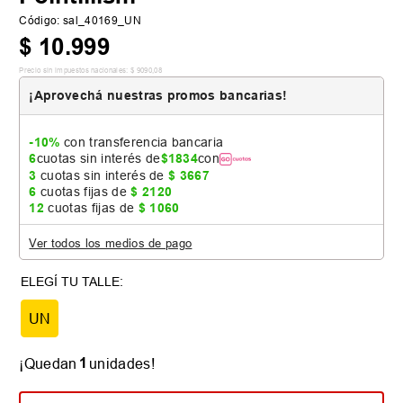
Código
:
sal_40169_UN
$
10
.
999
Precio sin impuestos nacionales:
$
9090
,
08
¡Aprovechá nuestras promos bancarias!
-10%
con transferencia bancaria
6
cuotas sin interés de
$
1834
con
3
cuotas sin interés de
$
3667
6
cuotas fijas de
$
2120
12
cuotas fijas de
$
1060
Ver todos los medios de pago
UN
1
¡Quedan
unidades!