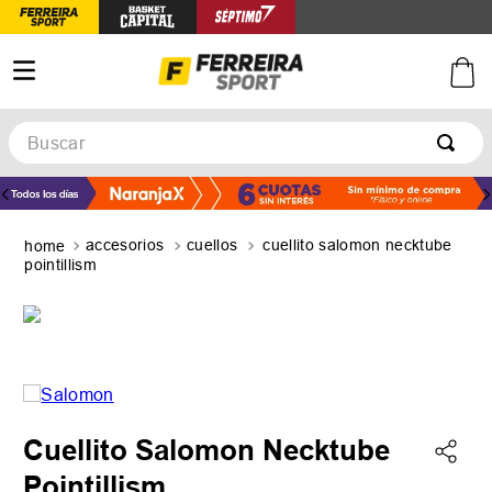
Buscar
TÉRMINOS MÁS BUSCADOS
1
.
botines
accesorios
cuellos
cuellito salomon necktube
2
.
zapatillas
pointillism
3
.
basquet
4
.
zapatillas mujer
5
.
zapatillas adidas
Cuellito Salomon Necktube
Pointillism