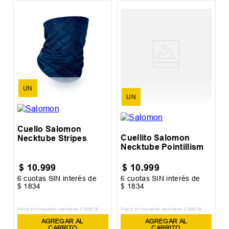
%
C
N
UN
UN
Cuello Salomon
Cuellito Salomon
Necktube Stripes
Necktube Pointillism
$
10
.
999
$
10
.
999
6
cuotas SIN interés de
6
cuotas SIN interés de
6
$
1834
$
1834
$
Precio sin impuestos nacionales:
$
9090
,
08
Precio sin impuestos nacionales:
$
9090
,
08
Pr
AGREGAR AL
AGREGAR AL
CARRITO
CARRITO