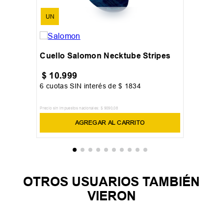
UN
Cuello Salomon Necktube Stripes
$
10
.
999
6
cuotas SIN interés de
$
1834
Precio sin impuestos nacionales:
$
9090
,
08
AGREGAR AL CARRITO
OTROS USUARIOS TAMBIÉN
VIERON