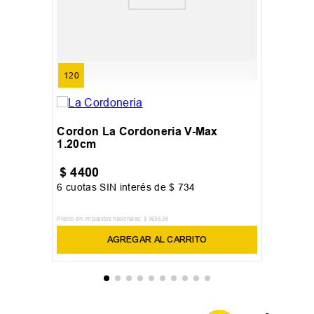
120
Cordon La Cordoneria V-Max
1.20cm
$
4400
6
cuotas SIN interés de
$
734
Precio sin impuestos nacionales:
$
3636
,
36
AGREGAR AL CARRITO