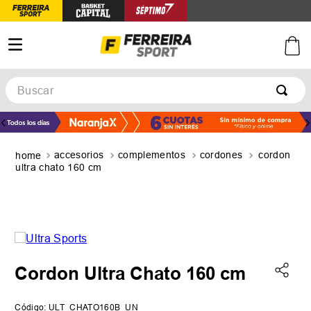
Buscar
TÉRMINOS MÁS BUSCADOS
1
.
botines
accesorios
complementos
cordones
cordon
2
.
zapatillas
ultra chato 160 cm
3
.
basquet
4
.
zapatillas mujer
5
.
zapatillas adidas
Cordon Ultra Chato 160 cm
Código
:
ULT_CHATO160B_UN