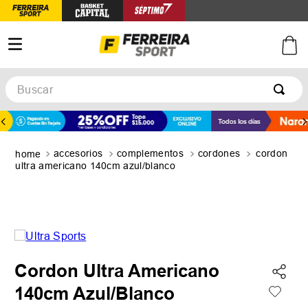
Buscar
TÉRMINOS MÁS BUSCADOS
1
.
botines
accesorios
complementos
cordones
cordon
2
.
zapatillas
ultra americano 140cm azul/blanco
3
.
basquet
4
.
zapatillas mujer
5
.
zapatillas adidas
Cordon Ultra Americano
140cm Azul/Blanco