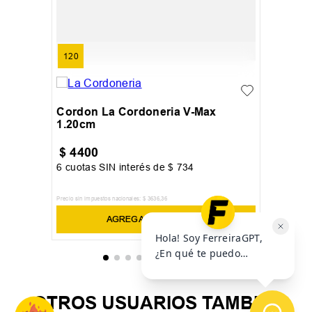
120
Cordon La Cordoneria V-Max
1.20cm
$
4400
6
cuotas SIN interés de
$
734
Precio sin impuestos nacionales:
$
3636
,
36
AGREGAR AL CARRITO
OTROS USUARIOS TAMBIÉN