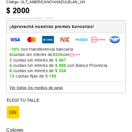
Código
:
ULT_AMERICANO140AZULBLAN_UN
$
2000
Precio sin impuestos nacionales:
$
1652
,
89
¡Aprovechá nuestras promos bancarias!
-10%
con transferencia bancaria
6
cuotas sin interés de
$
334
con
3
cuotas sin interés de
$
667
4
cuotas sin interés de
$
500
con Banco Provincia
6
cuotas sin interés de
$
334
12
cuotas fijas de
$
193
Ver todos los medios de pago
UN
Colores