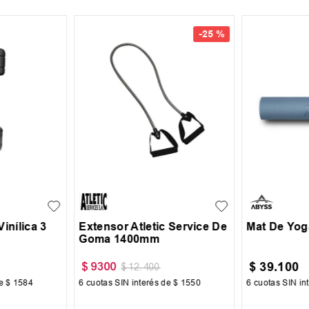
-
25 %
UN
UN
inílica 3
Extensor Atletic Service De
Mat De Yog
Goma 1400mm
$
39
.
100
$
9300
$
12
.
400
de
$
1584
6
cuotas SIN interés de
$
1550
6
cuotas SIN in