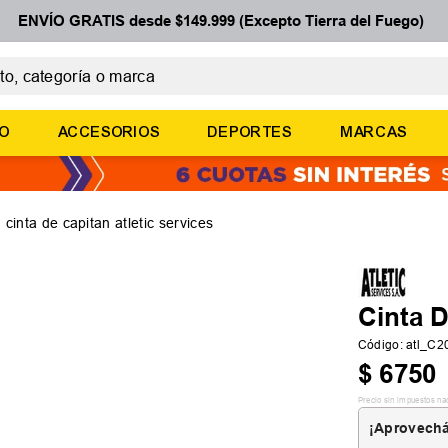
ENVÍO GRATIS desde $149.999 (Excepto Tierra del Fuego)
 categoría o marca
ÉRMINOS MÁS BUSCADOS
ÑO
ACCESORIOS
DEPORTES
MARCAS
botines
zapatillas
basquet
cinta de capitan atletic services
zapatillas mujer
zapatillas adidas
Cinta D
Código
:
atl_C
$
6750
Precio sin impuestos na
¡Aprovechá