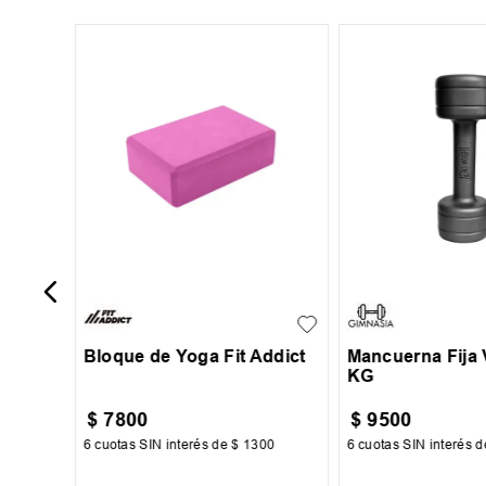
x 0.50
UN
UN
Bloque de Yoga Fit Addict
Mancuerna Fija V
KG
$
7800
$
9500
82
6
cuotas SIN interés de
$
1300
6
cuotas SIN interés 