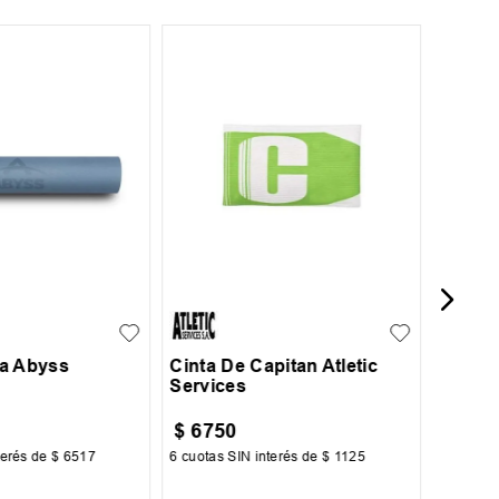
UN
Cinta 
Servic
UN
a Abyss
Cinta De Capitan Atletic
Services
$
6750
$
675
terés de
$
6517
6
cuotas SIN interés de
$
1125
6
cuotas 