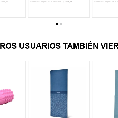
7851
,
24
Precio sin impuestos nacionales:
$
7685
,
95
Precio sin impuestos na
CARRITO
AGREGAR AL CARRITO
AGREGA
ROS USUARIOS TAMBIÉN VIE