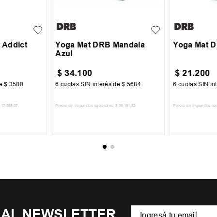
UN
UN
 Addict
Yoga Mat DRB Mandala
Yoga Mat D
Azul
$
34
.
100
$
21
.
200
de
$
3500
6
cuotas SIN interés de
$
5684
6
cuotas SIN in
17
.
355
,
37
Precio sin impuestos nacionales:
$
28
.
181
,
82
Precio sin impuestos na
CARRITO
AGREGAR AL CARRITO
AGREGA
 AL NEWSLETTER