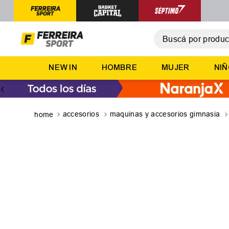
Buscá por producto,
T
NEW IN
HOMBRE
MUJER
NI
1
.
2
.
3
.
accesorios
maquinas y accesorios gimnasia
4
.
5
.