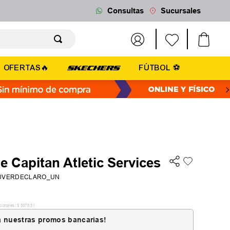
Consultas
Sucursales
OFERTAS🔥
FÚTBOL ⚽
e Capitan Atletic Services
20VERDECLARO_UN
cionales:
$
5578
,
51
 nuestras promos bancarias!