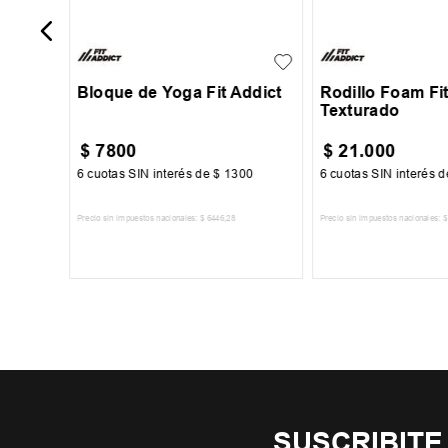
UN
UN
Bloque de Yoga Fit Addict
Rodillo Foam Fit
Texturado
$
7800
$
21
.
000
25
6
cuotas SIN interés de
$
1300
6
cuotas SIN interés 
Precio sin impuestos nacionales:
$
6446
,
28
Precio sin impuestos nacionales:
$
TO
AGREGAR AL CARRITO
AGREGAR AL 
SUSCRIBITE