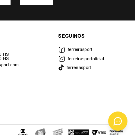
SEGUINOS
ferreirasport
30 HS
00 HS
ferreirasportoficial
sport.com
ferreirasport