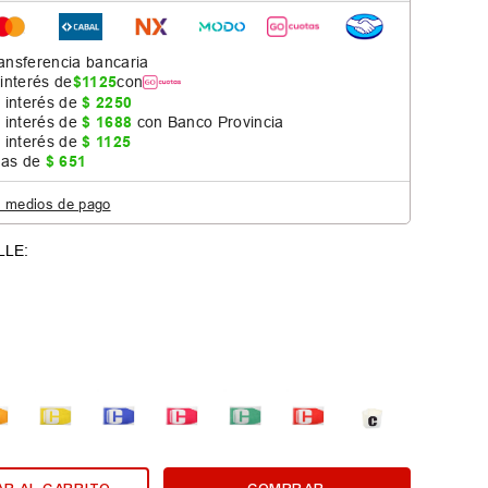
ansferencia bancaria
 interés de
$
1125
con
 interés de
$
2250
 interés de
$
1688
con Banco Provincia
 interés de
$
1125
jas de
$
651
s medios de pago