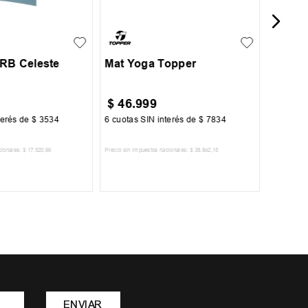
UN
RB Celeste
Mat Yoga Topper
$
46
.
999
$
15
.
terés de
$
3534
6
cuotas SIN interés de
$
7834
6
cuotas 
cionales:
$
17
.
520
,
66
Precio sin impuestos nacionales:
$
38
.
842
,
15
Precio sin im
R AL CARRITO
AGREGAR AL CARRITO
A
ENVIAR