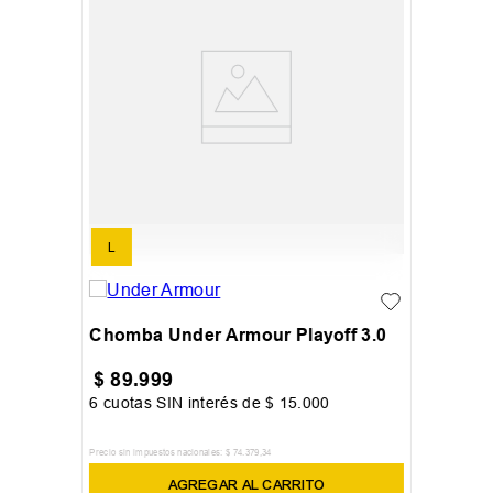
L
Chomba Under Armour Playoff 3.0
$
89
.
999
6
cuotas SIN interés de
$
15
.
000
Precio sin impuestos nacionales:
$
74
.
379
,
34
AGREGAR AL CARRITO