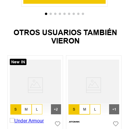
OTROS USUARIOS TAMBIÉN
VIERON
New IN
%
P
+
2
+
1
S
M
L
S
M
L
XL
XXL
XL
XXL