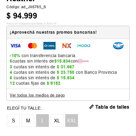
Código
:
ad_JX6765_S
$
94
.
999
Precio sin impuestos nacionales:
$
78
.
511
,
57
¡Aprovechá nuestras promos bancarias!
-10%
con transferencia bancaria
6
cuotas sin interés de
$
15
.
834
con
3
cuotas sin interés de
$
31
.
667
4
cuotas sin interés de
$
23
.
750
con Banco Provincia
6
cuotas sin interés de
$
15
.
834
12
cuotas fijas de
$
9152
Ver todos los medios de pago
📏 Tabla de talles
S
M
L
XL
XXL