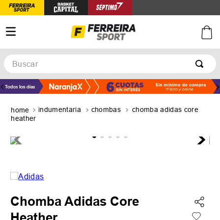
Buscar
TÉRMINOS MÁS BUSCADOS
1
.
botines
indumentaria
chombas
chomba adidas core
2
.
basquet
heather
3
.
zapatillas mujer
4
.
zapatillas adidas
5
.
medias
Chomba Adidas Core
Heather