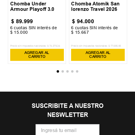
Chomba Under
Chomba Atomik San
Armour Playoff 3.0
lorenzo Travel 2026
$
89
.
999
$
94
.
000
6
cuotas SIN interés de
6
cuotas SIN interés de
6
$
15
.
000
$
15
.
667
$
Precio sin impuestos nacionales:
$
74
.
379
,
34
Precio sin impuestos nacionales:
$
77
.
685
,
95
Pr
AGREGAR AL
AGREGAR AL
CARRITO
CARRITO
SUSCRIBITE A NUESTRO
NESWLETTER