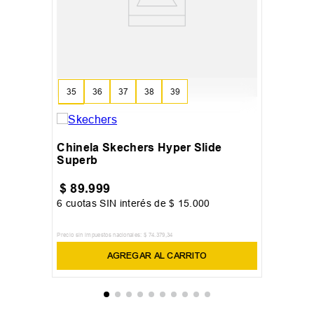
35
36
37
38
39
40
Chinela Skechers Hyper Slide
Superb
$
89
.
999
6
cuotas SIN interés de
$
15
.
000
Precio sin impuestos nacionales:
$
74
.
379
,
34
AGREGAR AL CARRITO