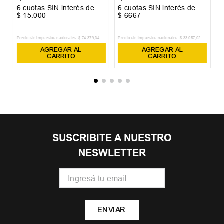
6
cuotas SIN interés de
6
cuotas SIN interés de
6
$
15
.
000
$
6667
$
Precio sin impuestos nacionales:
$
74
.
379
,
34
Precio sin impuestos nacionales:
$
33
.
057
,
02
Pr
AGREGAR AL
AGREGAR AL
CARRITO
CARRITO
SUSCRIBITE A NUESTRO
NESWLETTER
ENVIAR