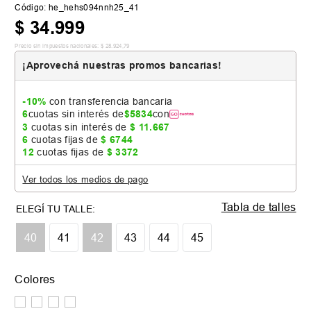
Código
:
he_hehs094nnh25_41
$
34
.
999
Precio sin impuestos nacionales:
$
28
.
924
,
79
¡Aprovechá nuestras promos bancarias!
-10%
con transferencia bancaria
6
cuotas sin interés de
$
5834
con
3
cuotas sin interés de
$
11
.
667
6
cuotas fijas de
$
6744
12
cuotas fijas de
$
3372
Ver todos los medios de pago
Tabla de talles
40
41
42
43
44
45
Colores