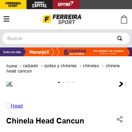
Buscar
TÉRMINOS MÁS BUSCADOS
1
.
botines
calzado
ojotas y chinelas
chinelas
chinela
2
.
zapatillas
head cancun
3
.
basquet
4
.
zapatillas mujer
5
.
zapatillas adidas
Chinela Head Cancun