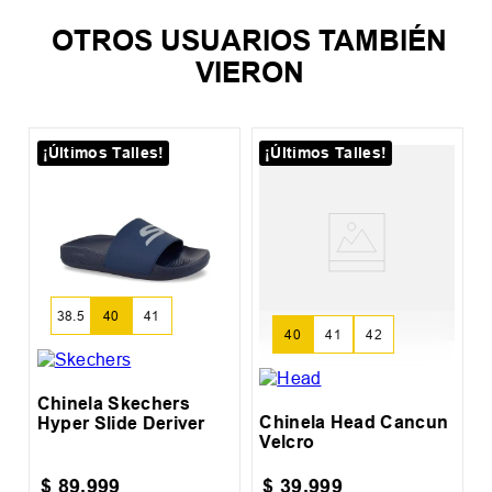
OTROS USUARIOS TAMBIÉN
VIERON
¡Últimos Talles!
¡Últimos Talles!
C
M
38.5
40
41
40
41
42
Chinela Skechers
Chinela Head Cancun
Hyper Slide Deriver
Velcro
$
89
.
999
$
39
.
999