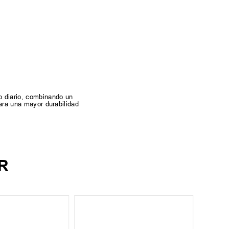
o diario, combinando un
para una mayor durabilidad
R
35
39