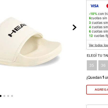
-10%
con tr
6
cuotas sin
3
cuotas sin
4
cuotas sin
6
cuotas sin
12
cuotas fi
Ver todos lo
35
36
1
¡Quedan
u
AGREGA