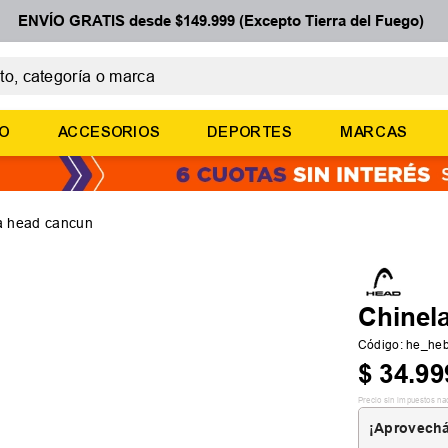
ENVÍO GRATIS desde $149.999 (Excepto Tierra del Fuego)
 categoría o marca
ÉRMINOS MÁS BUSCADOS
ÑO
ACCESORIOS
DEPORTES
MARCAS
botines
zapatillas
basquet
a head cancun
zapatillas mujer
zapatillas adidas
Chinel
Código
:
he_he
$
34
.
99
Precio sin impuestos na
¡Aprovechá