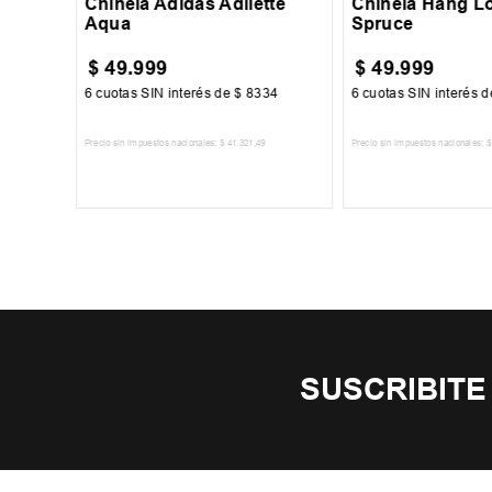
Chinela Adidas Adilette
Chinela Hang L
Aqua
Spruce
$
49
.
999
$
49
.
999
34
6
cuotas SIN interés de
$
8334
6
cuotas SIN interés 
Precio sin impuestos nacionales:
$
41
.
321
,
49
Precio sin impuestos nacionales:
$
TO
AGREGAR AL CARRITO
AGREGAR AL 
SUSCRIBITE