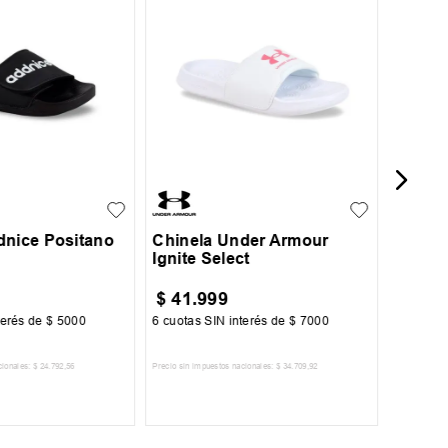
Chinel
MR
31
32
+
1
38
39
40
41.5
43
dnice Positano
Chinela Under Armour
Ignite Select
$
41
.
999
$
46
.
terés de
$
5000
6
cuotas SIN interés de
$
7000
6
cuotas 
cionales:
$
24
.
792
,
56
Precio sin impuestos nacionales:
$
34
.
709
,
92
Precio sin im
R AL CARRITO
AGREGAR AL CARRITO
A