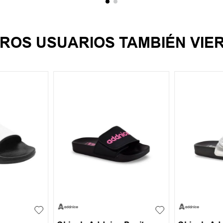
ROS USUARIOS TAMBIÉN VIE
38
29
30
31
32
29
30
+
2
+
1
33
34
33
34