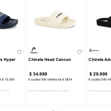
42
43.5
29
30
35
36
37
38
39
33
34
rs Hyper
Chinela Head Cancun
Chinela Ad
$
34
.
999
$
29
.
999
de
$
15
.
000
6
cuotas SIN interés de
$
5834
6
cuotas SIN in
74
.
379
,
34
Precio sin impuestos nacionales:
$
28
.
924
,
79
Precio sin impuestos na
CARRITO
AGREGAR AL CARRITO
AGREGA