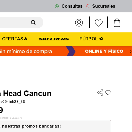
Consultas
Sucursales
OFERTAS🔥
FÚTBOL ⚽
a Head Cancun
bs094inh28_38
9
cionales:
$
28
.
924
,
79
 nuestras promos bancarias!