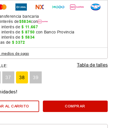
ansferencia bancaria
 interés de
$
5834
con
 interés de
$
11
.
667
 interés de
$
8750
con Banco Provincia
 interés de
$
5834
jas de
$
3372
s medios de pago
Tabla de talles
37
38
39
nidades!
R AL CARRITO
COMPRAR