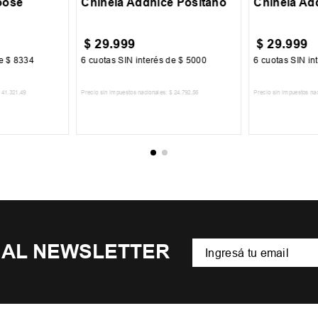
oose
Chinela Addnice Positano
Chinela Ad
$
29
.
999
$
29
.
999
de
$
8334
6
cuotas SIN interés de
$
5000
6
cuotas SIN in
41
.
321
,
49
Precio sin impuestos nacionales:
$
24
.
792
,
56
Precio sin impuestos na
CARRITO
AGREGAR AL CARRITO
AGREGA
 AL NEWSLETTER