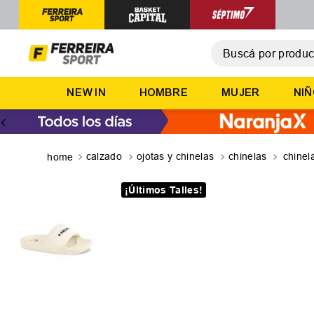
Buscá por producto,
T
NEW IN
HOMBRE
MUJER
NI
1
.
2
.
3
.
calzado
ojotas y chinelas
chinelas
chinel
4
.
¡Últimos Talles!
5
.