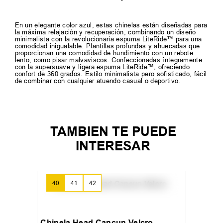
En un elegante color azul, estas chinelas están diseñadas para
la máxima relajación y recuperación, combinando un diseño
minimalista con la revolucionaria espuma LiteRide™ para una
comodidad inigualable. Plantillas profundas y ahuecadas que
proporcionan una comodidad de hundimiento con un rebote
lento, como pisar malvaviscos. Confeccionadas íntegramente
con la supersuave y ligera espuma LiteRide™, ofreciendo
confort de 360 grados. Estilo minimalista pero sofisticado, fácil
de combinar con cualquier atuendo casual o deportivo.
TAMBIEN TE PUEDE
INTERESAR
40
41
42
Chinela Head Cancun Velcro