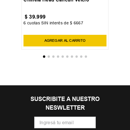
$
39
.
999
6
cuotas SIN interés de
$
6667
Precio sin impuestos nacionales:
$
33
.
057
,
02
AGREGAR AL CARRITO
OTROS USUARIOS TAMBIÉN
VIERON
¡Últimos Talles!
%
40
41
42