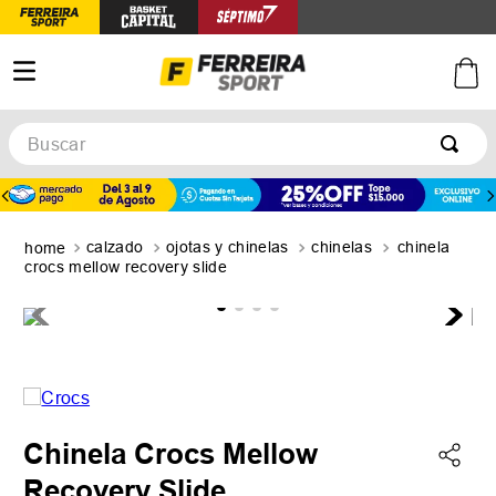
Buscar
TÉRMINOS MÁS BUSCADOS
1
.
botines
calzado
ojotas y chinelas
chinelas
chinela
2
.
zapatillas
crocs mellow recovery slide
3
.
basquet
4
.
zapatillas mujer
5
.
zapatillas adidas
Chinela Crocs Mellow
Recovery Slide