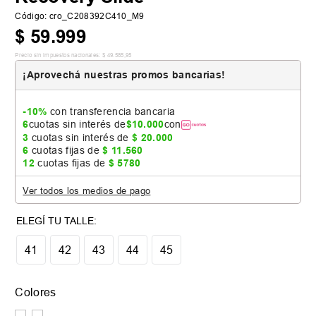
Código
:
cro_C208392C410_M9
$
59
.
999
Precio sin impuestos nacionales:
$
49
.
585
,
95
¡Aprovechá nuestras promos bancarias!
-10%
con transferencia bancaria
6
cuotas sin interés de
$
10
.
000
con
3
cuotas sin interés de
$
20
.
000
6
cuotas fijas de
$
11
.
560
12
cuotas fijas de
$
5780
Ver todos los medios de pago
Tabla de talles
41
42
43
44
45
Colores