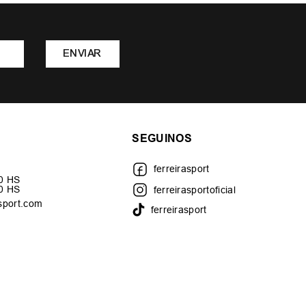
ENVIAR
SEGUINOS
ferreirasport
30 HS
00 HS
ferreirasportoficial
sport.com
ferreirasport