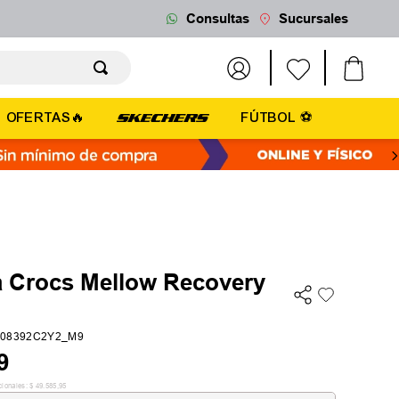
Consultas
Sucursales
OFERTAS🔥
FÚTBOL ⚽
a Crocs Mellow Recovery
208392C2Y2_M9
9
cionales:
$
49
.
585
,
95