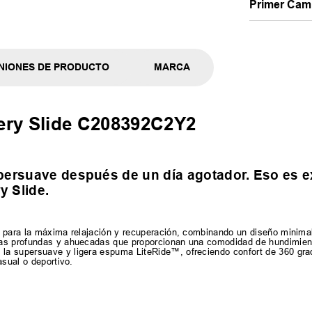
Primer Camb
NIONES DE PRODUCTO
MARCA
ery Slide C208392C2Y2
upersuave después de un día agotador. Eso es 
y Slide.
 para la máxima relajación y recuperación, combinando un diseño minimali
las profundas y ahuecadas que proporcionan una comodidad de hundimient
a supersuave y ligera espuma LiteRide™, ofreciendo confort de 360 grad
asual o deportivo.