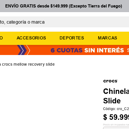
ENVÍO GRATIS desde $149.999 (Excepto Tierra del Fuego)
 categoría o marca
ÉRMINOS MÁS BUSCADOS
ÑO
ACCESORIOS
DEPORTES
MARCAS
botines
basquet
zapatillas mujer
a crocs mellow recovery slide
zapatillas adidas
medias
Chinel
Slide
Código
:
cro_C
$
59
.
99
Precio sin impuestos na