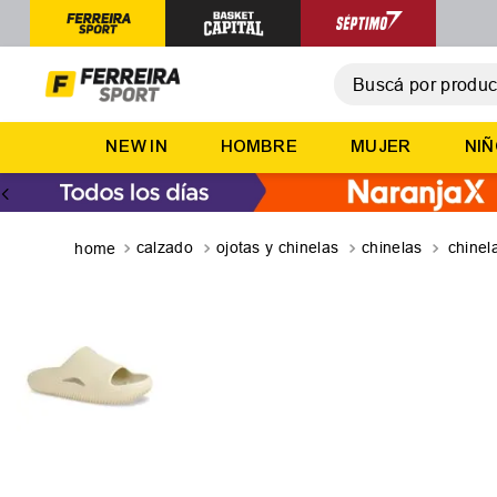
Buscá por producto,
T
NEW IN
HOMBRE
MUJER
NI
1
.
2
.
3
.
calzado
ojotas y chinelas
chinelas
chinel
4
.
5
.