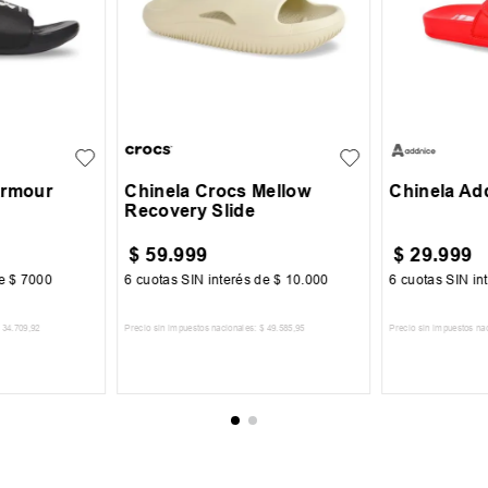
29
30
45
46.5
41
42
43
44
45
33
34
Armour
Chinela Crocs Mellow
Chinela Ad
Recovery Slide
$
59
.
999
$
29
.
999
de
$
7000
6
cuotas SIN interés de
$
10
.
000
6
cuotas SIN in
34
.
709
,
92
Precio sin impuestos nacionales:
$
49
.
585
,
95
Precio sin impuestos na
CARRITO
AGREGAR AL CARRITO
AGREGA