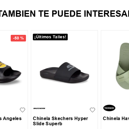
TAMBIEN TE PUEDE INTERESA
¡Últimos Talles!
-
50 %
0
41-42
35
36
37
38
39
35-36
37-38
40
s Angeles
Chinela Skechers Hyper
Chinela Ha
Slide Superb