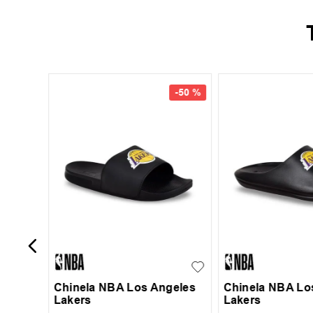
-
50 %
ide Ul
36-37
38-39
39-4
39
42
43
44
40-41
43-44
Chinela NBA Los Angeles
Chinela NBA Lo
Lakers
Lakers