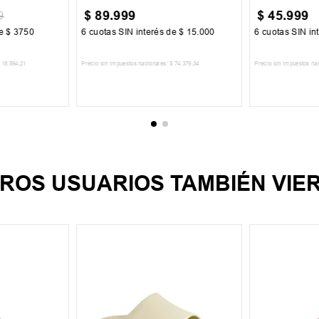
$
89
.
999
$
45
.
999
9
de
$
3750
6
cuotas SIN interés de
$
15
.
000
6
cuotas SIN in
18
.
594
,
21
Precio sin impuestos nacionales:
$
74
.
379
,
34
Precio sin impuestos na
CARRITO
AGREGAR AL CARRITO
AGREGA
ROS USUARIOS TAMBIÉN VIE