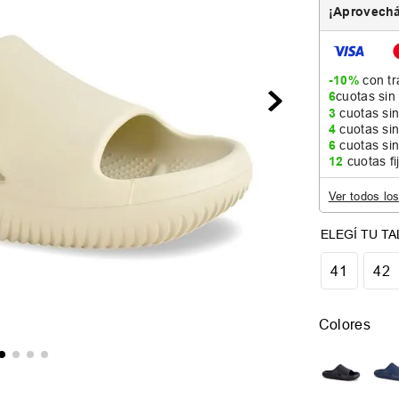
¡Aprovechá
-10%
con tr
6
cuotas sin
3
cuotas sin
4
cuotas sin
6
cuotas sin
12
cuotas fi
Ver todos lo
41
42
Colores