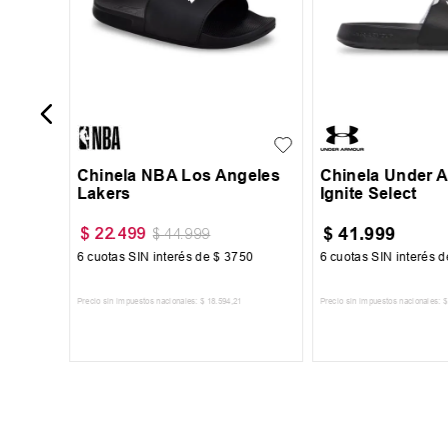
39
42
43
44
40-41
39
40
44
Chinela NBA Los Angeles
Chinela Under 
Lakers
Ignite Select
$
41
.
999
$
22
.
499
$
44
.
999
67
6
cuotas SIN interés de
$
3750
6
cuotas SIN interés 
Precio sin impuestos nacionales:
$
18
.
594
,
21
Precio sin impuestos nacionales:
$
TO
AGREGAR AL CARRITO
AGREGAR AL 