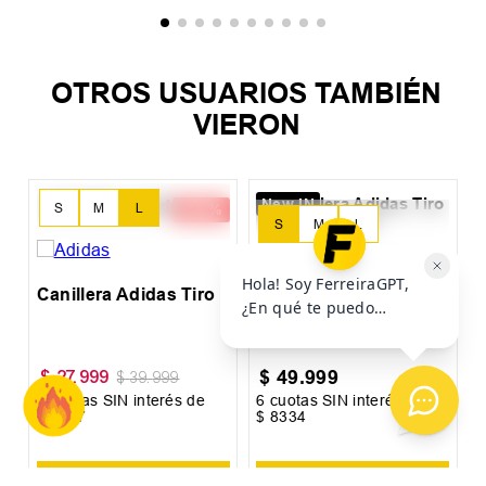
OTROS USUARIOS TAMBIÉN
VIERON
New IN
C
S
S
M
L
S
M
L
Canillera Adidas Tiro
Canillera Adidas Tiro