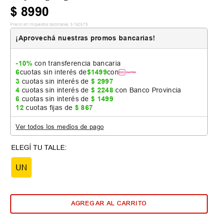
$
8990
Precio sin impuestos nacionales:
$
7429
,
75
¡Aprovechá nuestras promos bancarias!
-10%
con transferencia bancaria
6
cuotas sin interés de
$
1499
con
3
cuotas sin interés de
$
2997
4
cuotas sin interés de
$
2248
con Banco Provincia
6
cuotas sin interés de
$
1499
12
cuotas fijas de
$
867
Ver todos los medios de pago
UN
AGREGAR AL CARRITO