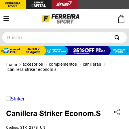
Buscar
TÉRMINOS MÁS BUSCADOS
1
.
botines
accesorios
complementos
canilleras
2
.
zapatillas
canillera striker econom.s
3
.
basquet
4
.
zapatillas mujer
5
.
zapatillas adidas
Canillera Striker Econom.S
Código
:
STK_237S_UN