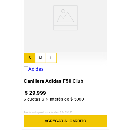
S
M
L
Canillera Adidas F50 Club
$
29
.
999
6
cuotas SIN interés de
$
5000
Precio sin impuestos nacionales:
$
24
.
792
,
56
AGREGAR AL CARRITO