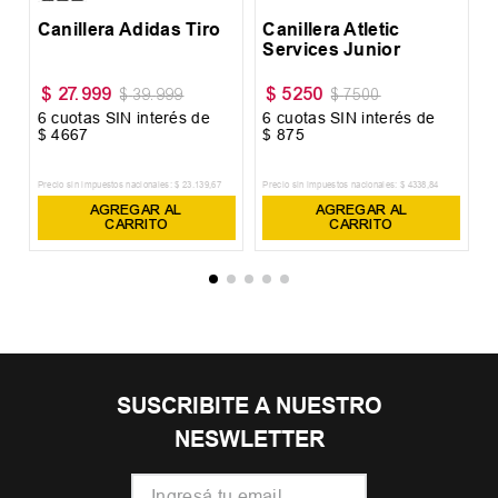
Canillera Adidas Tiro
Canillera Atletic
Services Junior
$
27
.
999
$
5250
$
39
.
999
$
7500
6
cuotas SIN interés de
6
cuotas SIN interés de
6
$
4667
$
875
$
Precio sin impuestos nacionales:
$
23
.
139
,
67
Precio sin impuestos nacionales:
$
4338
,
84
Pr
AGREGAR AL
AGREGAR AL
CARRITO
CARRITO
SUSCRIBITE A NUESTRO
NESWLETTER