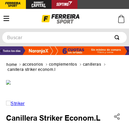
Buscar
TÉRMINOS MÁS BUSCADOS
1
.
botines
accesorios
complementos
canilleras
2
.
zapatillas
canillera striker econom.l
3
.
basquet
4
.
zapatillas mujer
5
.
zapatillas adidas
Canillera Striker Econom.L