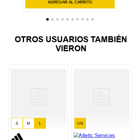
AGREGAR AL CARRITO
OTROS USUARIOS TAMBIÉN
VIERON
C
M
S
M
L
UN