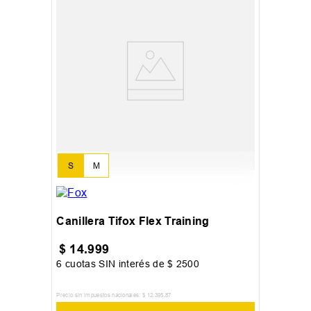
S
M
Canillera Tifox Flex Training
$
14
.
999
6
cuotas SIN interés de
$
2500
Precio sin impuestos nacionales:
$
12
.
395
,
87