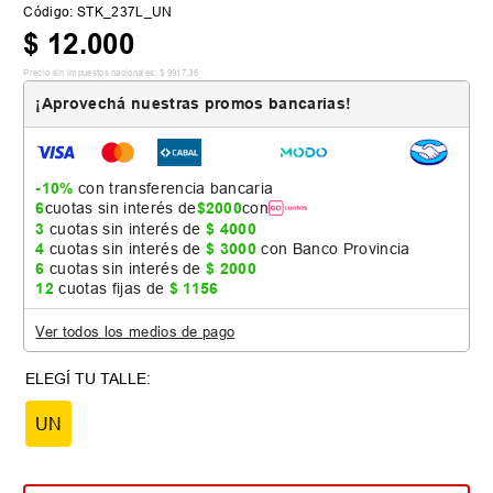
Código
:
STK_237L_UN
$
12
.
000
Precio sin impuestos nacionales:
$
9917
,
36
¡Aprovechá nuestras promos bancarias!
-10%
con transferencia bancaria
6
cuotas sin interés de
$
2000
con
3
cuotas sin interés de
$
4000
4
cuotas sin interés de
$
3000
con Banco Provincia
6
cuotas sin interés de
$
2000
12
cuotas fijas de
$
1156
Ver todos los medios de pago
UN