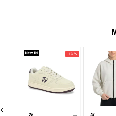
M
-
11 %
-
20 %
39
39.5
40
41
42
+
1
+
4
S
M
42.5