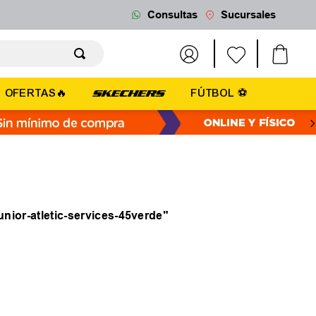
Consultas
Sucursales
OFERTAS🔥
FÚTBOL ⚽
junior-atletic-services-45verde
"