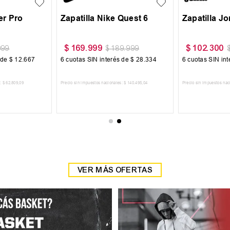
lia Termopolar
$
59
.
999
$
59
.
99
79
.
000
$
69
.
999
terés de
$
9217
6
cuotas SIN interés de
$
10
.
000
6
cuotas SI
cionales:
$
45
.
702
,
48
Precio sin impuestos nacionales:
$
49
.
585
,
95
Precio sin impues
 AL CARRITO
AGREGAR AL CARRITO
AGR
VER MÁS OFERTAS