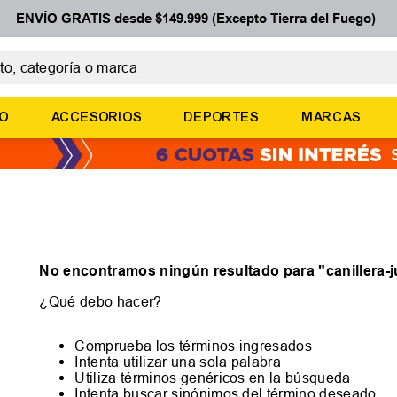
ENVÍO GRATIS desde $149.999 (Excepto Tierra del Fuego)
 categoría o marca
ÉRMINOS MÁS BUSCADOS
ÑO
ACCESORIOS
DEPORTES
MARCAS
botines
zapatillas
basquet
zapatillas mujer
zapatillas adidas
No encontramos ningún resultado para "
canillera-
¿Qué debo hacer?
Comprueba los términos ingresados
Intenta utilizar una sola palabra
Utiliza términos genéricos en la búsqueda
Intenta buscar sinónimos del término deseado