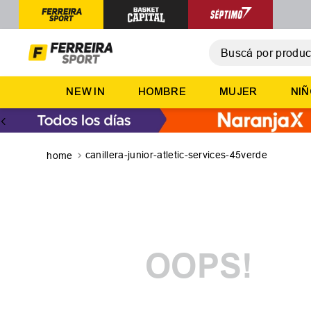
Buscá por producto,
T
NEW IN
HOMBRE
MUJER
NI
1
.
2
.
3
.
canillera-junior-atletic-services-45verde
4
.
5
.
OOPS!