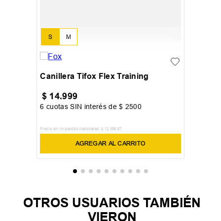
S
M
Canillera Tifox Flex Training
$
14
.
999
6
cuotas SIN interés de
$
2500
Precio sin impuestos nacionales:
$
12
.
395
,
87
AGREGAR AL CARRITO
OTROS USUARIOS TAMBIÉN
VIERON