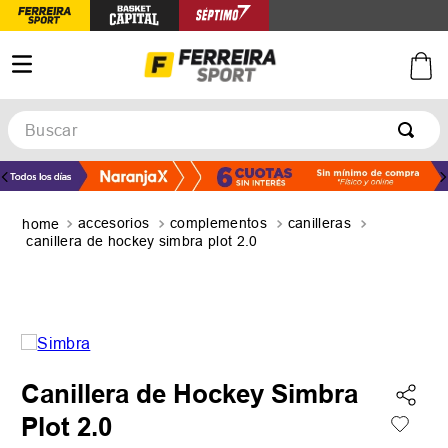
Buscar
TÉRMINOS MÁS BUSCADOS
1
.
botines
accesorios
complementos
canilleras
2
.
zapatillas
canillera de hockey simbra plot 2.0
3
.
basquet
4
.
zapatillas mujer
5
.
zapatillas adidas
Canillera de Hockey Simbra
Plot 2.0