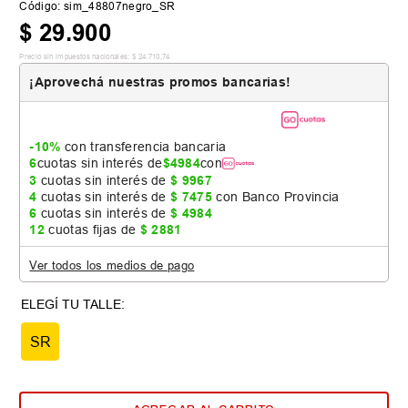
Código
:
sim_48807negro_SR
$
29
.
900
Precio sin impuestos nacionales:
$
24
.
710
,
74
¡Aprovechá nuestras promos bancarias!
-10%
con transferencia bancaria
6
cuotas sin interés de
$
4984
con
3
cuotas sin interés de
$
9967
4
cuotas sin interés de
$
7475
con Banco Provincia
6
cuotas sin interés de
$
4984
12
cuotas fijas de
$
2881
Ver todos los medios de pago
SR