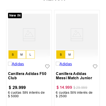
New IN
C
A
S
M
L
S
M
Canillera Adidas F50
Canillera Adidas
Club
Messi Match Junior
$
29
.
999
$
14
.
999
$
29
.
999
6
cuotas SIN interés de
6
cuotas SIN interés de
6
$
5000
$
2500
$