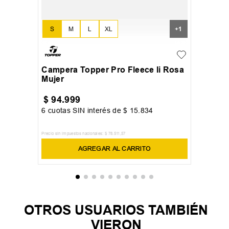
S
M
L
XL
+
1
Campera Topper Pro Fleece Ii Rosa
Mujer
$
94
.
999
6
cuotas SIN interés de
$
15
.
834
Precio sin impuestos nacionales:
$
78
.
511
,
57
AGREGAR AL CARRITO
OTROS USUARIOS TAMBIÉN
VIERON