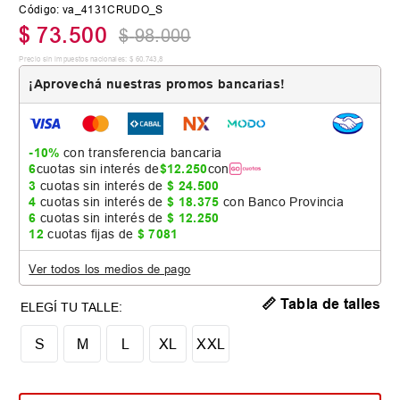
Código
:
va_4131CRUDO_S
$
73
.
500
$
98
.
000
Precio sin impuestos nacionales:
$
60
.
743
,
8
¡Aprovechá nuestras promos bancarias!
-10%
con transferencia bancaria
6
cuotas sin interés de
$
12
.
250
con
3
cuotas sin interés de
$
24
.
500
4
cuotas sin interés de
$
18
.
375
con Banco Provincia
6
cuotas sin interés de
$
12
.
250
12
cuotas fijas de
$
7081
Ver todos los medios de pago
📏 Tabla de talles
S
M
L
XL
XXL