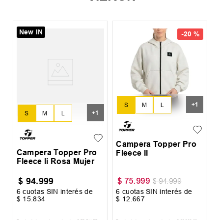
New IN
-
20 %
%
C
F
+
1
S
M
L
+
1
S
M
L
XL
XL
Campera Topper Pro
Campera Topper Pro
Fleece II
Fleece Ii Rosa Mujer
$
94
.
999
$
75
.
999
$
94
.
999
6
cuotas SIN interés de
6
cuotas SIN interés de
6
$
15
.
834
$
12
.
667
$