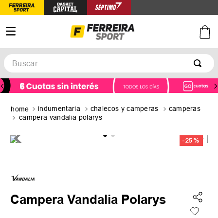
Buscar
TÉRMINOS MÁS BUSCADOS
1
.
botines
indumentaria
chalecos y camperas
camperas
2
.
basquet
campera vandalia polarys
3
.
zapatillas mujer
-
25 %
4
.
zapatillas adidas
5
.
medias
Campera Vandalia Polarys