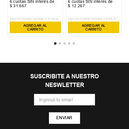
6
cuotas SIN interés de
6
cuotas SIN interés de
6
$
31
.
667
$
12
.
267
$
Precio sin impuestos nacionales:
$
157
.
023
,
97
Precio sin impuestos nacionales:
$
60
.
826
,
45
Pr
AGREGAR AL
AGREGAR AL
CARRITO
CARRITO
SUSCRIBITE A NUESTRO
NESWLETTER
ENVIAR