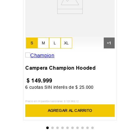
S
M
L
XL
+
1
Campera Champion Hooded
$
149
.
999
6
cuotas SIN interés de
$
25
.
000
Precio sin impuestos nacionales:
$
123
.
966
,
12
AGREGAR AL CARRITO