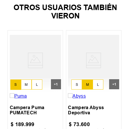
OTROS USUARIOS TAMBIÉN
VIERON
R
+
1
+
1
S
M
L
S
M
L
XL
Campera Puma
Campera Abyss
PUMATECH
Deportiva
$
189
.
999
$
73
.
600