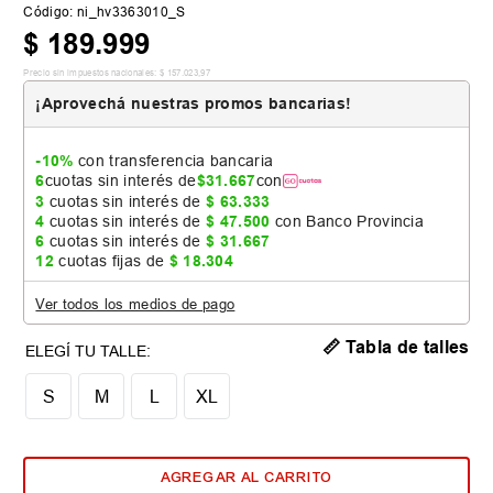
Código
:
ni_hv3363010_S
$
189
.
999
Precio sin impuestos nacionales:
$
157
.
023
,
97
¡Aprovechá nuestras promos bancarias!
-10%
con transferencia bancaria
6
cuotas sin interés de
$
31
.
667
con
3
cuotas sin interés de
$
63
.
333
4
cuotas sin interés de
$
47
.
500
con Banco Provincia
6
cuotas sin interés de
$
31
.
667
12
cuotas fijas de
$
18
.
304
Ver todos los medios de pago
📏 Tabla de talles
S
M
L
XL
AGREGAR AL CARRITO