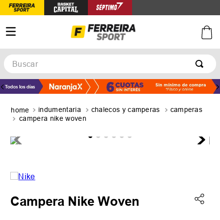
Buscar
TÉRMINOS MÁS BUSCADOS
1
.
botines
indumentaria
chalecos y camperas
camperas
2
.
zapatillas
campera nike woven
3
.
basquet
4
.
zapatillas mujer
5
.
zapatillas adidas
Campera Nike Woven