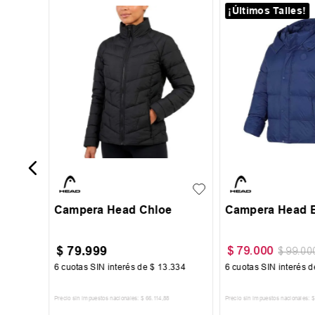
¡Últimos Talles!
XL
-
60 %
acvery
XS
S
M
L
S
M
L
Campera Head Chloe
Campera Head B
$
79
.
999
$
79
.
000
$
99
.
00
000
6
cuotas SIN interés de
$
13
.
334
6
cuotas SIN interés 
Precio sin impuestos nacionales:
$
66
.
114
,
88
Precio sin impuestos nacionales:
$