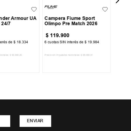
nder Armour UA
Campera Fiume Sport
 24/7
Olimpo Pre Match 2026
$
119
.
900
$
103
terés de
$
18
.
334
6
cuotas SIN interés de
$
19
.
984
6
cuotas 
cionales:
$
90
.
908
,
26
Precio sin impuestos nacionales:
$
99
.
090
,
91
Precio sin im
R AL CARRITO
AGREGAR AL CARRITO
A
ENVIAR