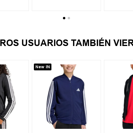
CARRITO
AGREGAR AL CARRITO
AGREGA
ROS USUARIOS TAMBIÉN VIE
New IN
XL
9-10
11-12
13-14
15-16
S
M