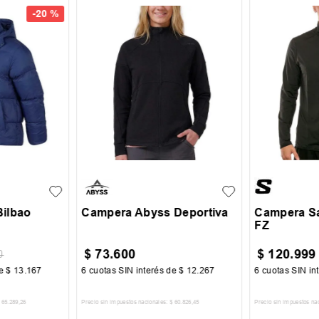
-
20 %
S
M
L
XL
XL
XXL
+
1
S
M
XXL
XXXL
ilbao
Campera Abyss Deportiva
Campera S
FZ
$
73
.
600
$
120
.
999
0
de
$
13
.
167
6
cuotas SIN interés de
$
12
.
267
6
cuotas SIN in
65
.
289
,
26
Precio sin impuestos nacionales:
$
60
.
826
,
45
Precio sin impuestos na