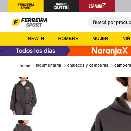
Buscá por producto,
T
NEW IN
HOMBRE
MUJER
NI
1
.
2
.
3
.
indumentaria
chalecos y camperas
camper
4
.
5
.