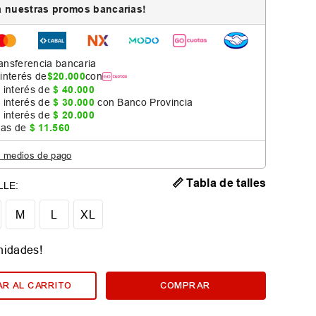
 nuestras promos bancarias!
ansferencia bancaria
 interés de
$
20
.
000
con
 interés de
$
40
.
000
 interés de
$
30
.
000
con Banco Provincia
 interés de
$
20
.
000
jas de
$
11
.
560
s medios de pago
📏 Tabla de talles
M
L
XL
nidades!
R AL CARRITO
COMPRAR