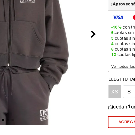
¡Aprovechá
-10%
con tr
6
cuotas sin
3
cuotas sin
4
cuotas sin
6
cuotas sin
12
cuotas fi
Ver todos lo
XS
S
1
¡Quedan
u
AGREGA