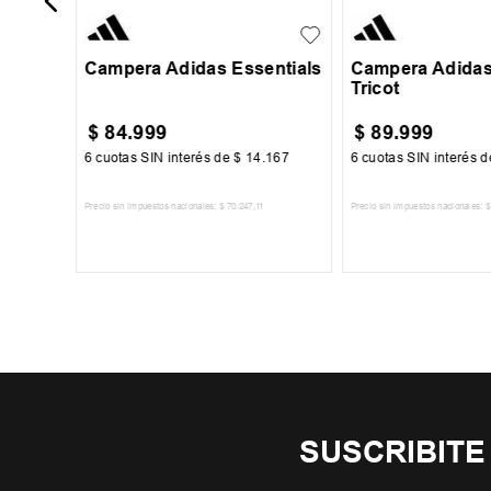
Campera Adidas Essentials
Campera Adidas 
Tricot
$
84
.
999
$
89
.
999
665
6
cuotas SIN interés de
$
14
.
167
6
cuotas SIN interés 
Precio sin impuestos nacionales:
$
70
.
247
,
11
Precio sin impuestos nacionales:
$
TO
AGREGAR AL CARRITO
AGREGAR AL 
SUSCRIBITE