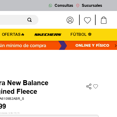
Consultas
Sucursales
OFERTAS🔥
FÚTBOL ⚽
a New Balance
ined Fleece
A6109B2ABR_S
99
cionales:
$
99
.
172
,
73