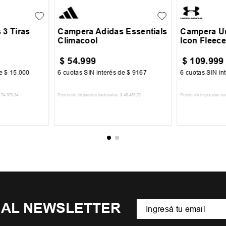
3 Tiras
Campera Adidas Essentials
Campera U
Climacool
Icon Fleece
$
54
.
999
$
109
.
999
de
$
15
.
000
6
cuotas SIN interés de
$
9167
6
cuotas SIN in
74
.
379
,
34
Precio sin impuestos nacionales:
$
45
.
453
,
72
Precio sin impuestos na
CARRITO
AGREGAR AL CARRITO
AGREGA
 AL NEWSLETTER