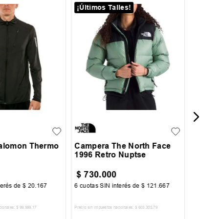
¡Últimos Talles!
S
Campe
Club
L
XL
XXL
M
L
XL
alomon Thermo
Campera The North Face
1996 Retro Nuptse
$
730
.
000
$
169
terés de
$
20
.
167
6
cuotas SIN interés de
$
121
.
667
6
cuotas 
cionales:
$
99
.
999
,
17
Precio sin impuestos nacionales:
$
603
.
305
,
79
Precio sin im