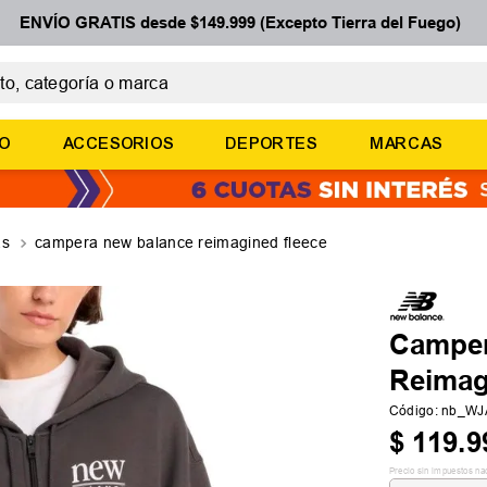
ENVÍO GRATIS desde $149.999 (Excepto Tierra del Fuego)
 categoría o marca
ÉRMINOS MÁS BUSCADOS
ÑO
ACCESORIOS
DEPORTES
MARCAS
botines
zapatillas
basquet
as
campera new balance reimagined fleece
zapatillas mujer
zapatillas adidas
Camper
Reimag
Código
:
nb_WJ
$
119
.
9
Precio sin impuestos na