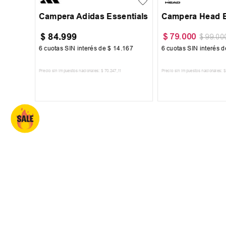
Campera Adidas Essentials
Campera Head B
$
84
.
999
$
79
.
000
$
99
.
00
00
6
cuotas SIN interés de
$
14
.
167
6
cuotas SIN interés 
Precio sin impuestos nacionales:
$
70
.
247
,
11
Precio sin impuestos nacionales:
$
TO
AGREGAR AL CARRITO
AGREGAR AL 
SUSCRIBITE