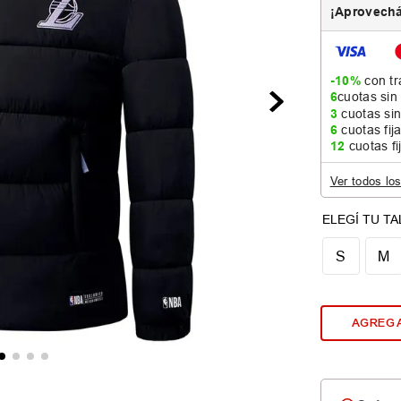
¡Aprovechá
-10%
con tr
6
cuotas sin
3
cuotas sin
6
cuotas fij
12
cuotas fi
Ver todos lo
S
M
AGREGA