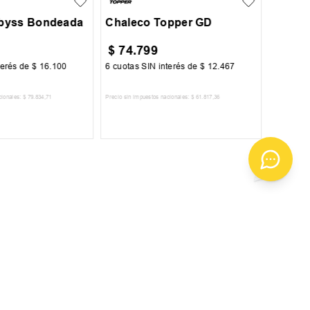
byss Bondeada
Chaleco Topper GD
$
74
.
799
$
169
terés de
$
16
.
100
6
cuotas SIN interés de
$
12
.
467
6
cuotas 
cionales:
$
79
.
834
,
71
Precio sin impuestos nacionales:
$
61
.
817
,
36
Precio sin im
R AL CARRITO
AGREGAR AL CARRITO
A
ENVIAR