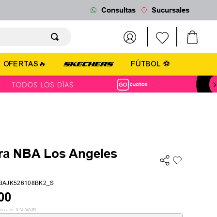
Consultas
Sucursales
OFERTAS🔥
FÚTBOL ⚽
a NBA Los Angeles
BAJK526108BK2_S
00
cionales:
$
94
.
049
,
59