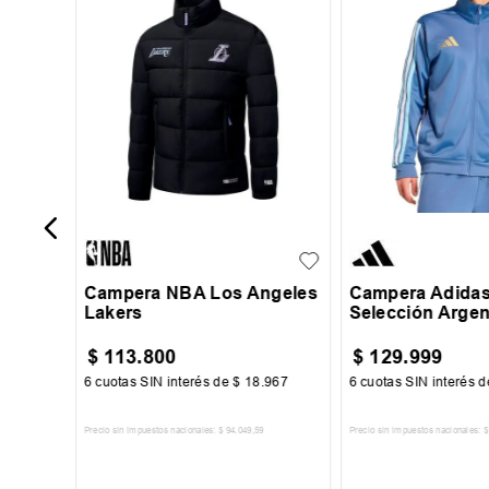
re
a
S
M
L
XL
S
M
L
X
Campera NBA Los Angeles
Campera Adida
Lakers
Selección Argen
$
113
.
800
$
129
.
999
665
6
cuotas SIN interés de
$
18
.
967
6
cuotas SIN interés 
Precio sin impuestos nacionales:
$
94
.
049
,
59
Precio sin impuestos nacionales:
$
TO
AGREGAR AL CARRITO
AGREGAR AL 