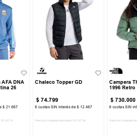
XL
S
M
L
XL
M
L
s AFA DNA
Chaleco Topper GD
Campera Th
tina 26
1996 Retro
$
74
.
799
$
730
.
000
de
$
21
.
667
6
cuotas SIN interés de
$
12
.
467
6
cuotas SIN in
107
.
437
,
19
Precio sin impuestos nacionales:
$
61
.
817
,
36
Precio sin impuestos na
CARRITO
AGREGAR AL CARRITO
AGREGA