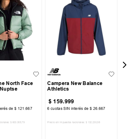
16
Campe
Niño
XL
S
M
L
XL
XXL
e North Face
Campera New Balance
 Nuptse
Athletics
$
159
.
999
$
30
.
terés de
$
121
.
667
6
cuotas SIN interés de
$
26
.
667
6
cuotas 
cionales:
$
603
.
305
,
79
Precio sin impuestos nacionales:
$
132
.
230
,
58
Precio sin im
R AL CARRITO
AGREGAR AL CARRITO
A