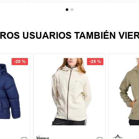
ROS USUARIOS TAMBIÉN VIE
-
20 %
-
25 %
XL
XXL
S
M
L
XL
XXL
S
M