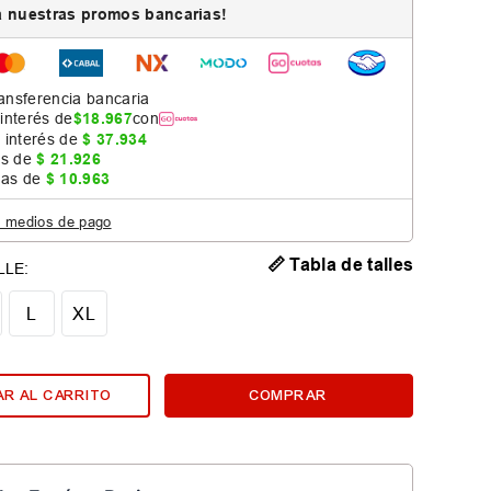
 nuestras promos bancarias!
ansferencia bancaria
 interés de
$
18
.
967
con
 interés de
$
37
.
934
as de
$
21
.
926
jas de
$
10
.
963
s medios de pago
📏 Tabla de talles
L
XL
R AL CARRITO
COMPRAR