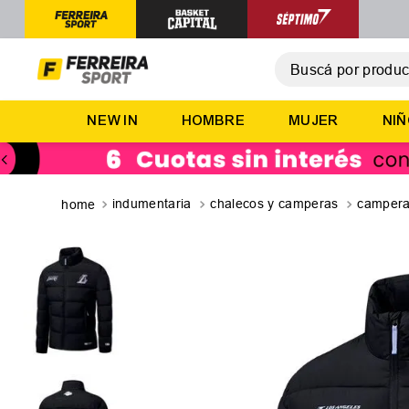
Buscá por producto,
T
NEW IN
HOMBRE
MUJER
NI
1
.
2
.
3
.
indumentaria
chalecos y camperas
camper
4
.
5
.