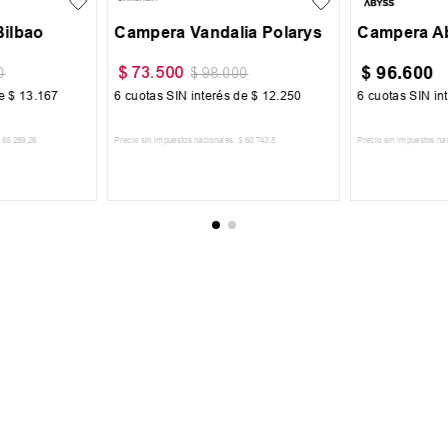
ilbao
Campera Vandalia Polarys
Campera A
$
96
.
600
$
73
.
500
0
$
98
.
000
de
$
13
.
167
6
cuotas SIN interés de
$
12
.
250
6
cuotas SIN in
65
.
289
,
26
Precio sin impuestos nacionales:
$
60
.
743
,
8
Precio sin impuestos na
CARRITO
AGREGAR AL CARRITO
AGREGA
 AL NEWSLETTER