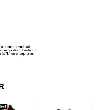
l frío con comodidad.
ar peso extra. Cuenta con
 la "L" en el izquierdo.
R
les!
¡Últim
6