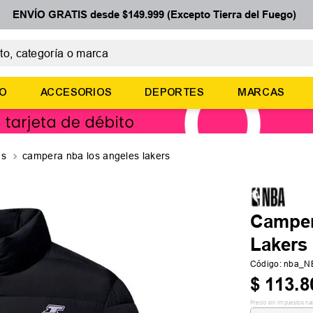
ENVÍO GRATIS desde $149.999 (Excepto Tierra del Fuego)
 categoría o marca
ÉRMINOS MÁS BUSCADOS
ÑO
ACCESORIOS
DEPORTES
MARCAS
botines
basquet
zapatillas mujer
as
campera nba los angeles lakers
zapatillas adidas
medias
Camper
Lakers
Código
:
nba_N
$
113
.
8
Precio sin impuestos na