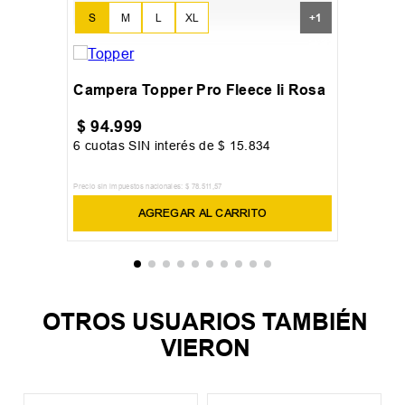
S
M
L
XL
+
1
Campera Topper Pro Fleece Ii Rosa
$
94
.
999
6
cuotas SIN interés de
$
15
.
834
Precio sin impuestos nacionales:
$
78
.
511
,
57
AGREGAR AL CARRITO
OTROS USUARIOS TAMBIÉN
VIERON