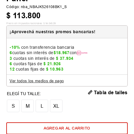
Código
:
nba_NBAJK526108BK1_S
$
113
.
800
Precio sin impuestos nacionales:
$
94
.
049
,
59
¡Aprovechá nuestras promos bancarias!
-10%
con transferencia bancaria
6
cuotas sin interés de
$
18
.
967
con
3
cuotas sin interés de
$
37
.
934
6
cuotas fijas de
$
21
.
926
12
cuotas fijas de
$
10
.
963
Ver todos los medios de pago
📏 Tabla de talles
S
M
L
XL
AGREGAR AL CARRITO