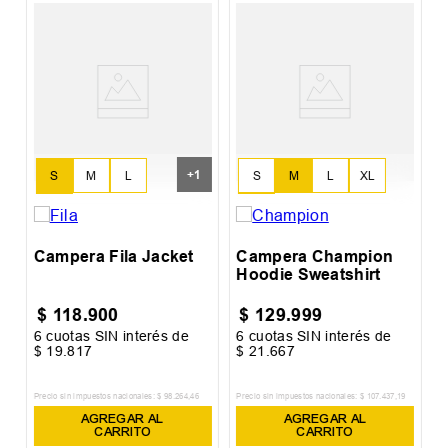
C
E
+
1
S
M
L
S
M
L
XL
XL
XXL
Campera Fila Jacket
Campera Champion
Hoodie Sweatshirt
$
118
.
900
$
129
.
999
6
cuotas SIN interés de
6
cuotas SIN interés de
6
$
19
.
817
$
21
.
667
$
Precio sin impuestos nacionales:
$
98
.
264
,
46
Precio sin impuestos nacionales:
$
107
.
437
,
19
Pr
AGREGAR AL
AGREGAR AL
CARRITO
CARRITO