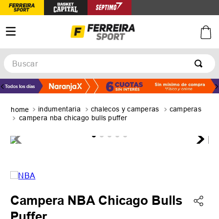
Buscar
TÉRMINOS MÁS BUSCADOS
1
.
botines
indumentaria
chalecos y camperas
camperas
2
.
zapatillas
campera nba chicago bulls puffer
3
.
basquet
4
.
zapatillas mujer
5
.
zapatillas adidas
Campera NBA Chicago Bulls
Puffer