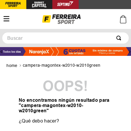
Buscar
TÉRMINOS MÁS BUSCADOS
1
.
botines
campera-magontex-w2010-w2010green
2
.
zapatillas
3
.
basquet
OOPS!
4
.
zapatillas mujer
5
.
zapatillas adidas
No encontramos ningún resultado para
"
campera-magontex-w2010-
w2010green
"
¿Qué debo hacer?