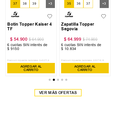
37
38
39
+
3
35
36
37
+
3
Botin Topper Kaiser 4
Zapatilla Topper
TF
Segovia
$
54
.
900
$
64
.
999
$
64
.
900
$
74
.
900
6
cuotas SIN interés de
6
cuotas SIN interés de
$
9150
$
10
.
834
Precio sin impuestos nacionales:
$
45
.
371
,
9
Precio sin impuestos nacionales:
$
53
.
718
,
18
AGREGAR AL
AGREGAR AL
CARRITO
CARRITO
VER MÁS OFERTAS