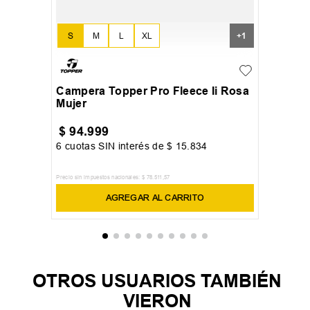
S
M
L
XL
+
1
Campera Topper Pro Fleece Ii Rosa
Mujer
$
94
.
999
6
cuotas SIN interés de
$
15
.
834
Precio sin impuestos nacionales:
$
78
.
511
,
57
AGREGAR AL CARRITO
OTROS USUARIOS TAMBIÉN
VIERON