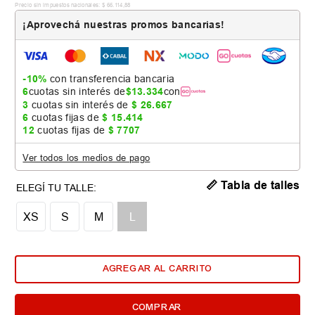
Precio sin impuestos nacionales:
$
66
.
114
,
88
¡Aprovechá nuestras promos bancarias!
-10%
con transferencia bancaria
6
cuotas sin interés de
$
13
.
334
con
3
cuotas sin interés de
$
26
.
667
6
cuotas fijas de
$
15
.
414
12
cuotas fijas de
$
7707
Ver todos los medios de pago
📏 Tabla de talles
XS
S
M
L
AGREGAR AL CARRITO
COMPRAR