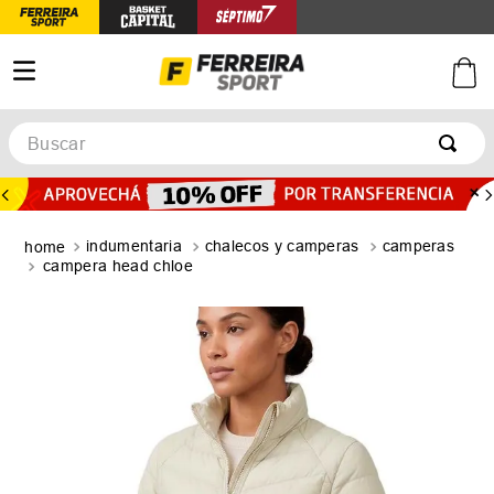
Buscar
TÉRMINOS MÁS BUSCADOS
1
.
botines
indumentaria
chalecos y camperas
camperas
2
.
basquet
campera head chloe
3
.
zapatillas mujer
4
.
zapatillas adidas
5
.
medias