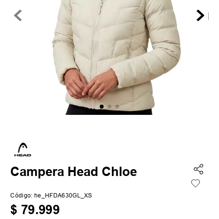
Campera Head Chloe
Código
:
he_HFDA630GL_XS
$
79
.
999