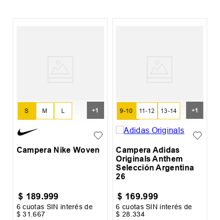
+
1
+
1
S
M
L
9-10
11-12
13-14
XL
15-16
Campera Nike Woven
Campera Adidas
Originals Anthem
Selección Argentina
26
$
189
.
999
$
169
.
999
6
cuotas SIN interés de
6
cuotas SIN interés de
6
$
31
.
667
$
28
.
334
$