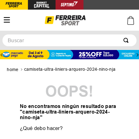
Buscar
TÉRMINOS MÁS BUSCADOS
1
.
botines
camiseta-ultra-liniers-arquero-2024-nino-nja
2
.
zapatillas
3
.
basquet
OOPS!
4
.
zapatillas mujer
5
.
zapatillas adidas
No encontramos ningún resultado para
"
camiseta-ultra-liniers-arquero-2024-
nino-nja
"
¿Qué debo hacer?