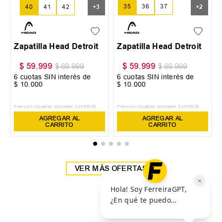
35
36
37
40
41
42
+
3
+
2
38
39
Zapatilla Head Detroit
Zapatilla Head Detroit
$
59
.
999
$
59
.
999
$
69
.
999
$
69
.
999
6
cuotas SIN interés de
6
cuotas SIN interés de
$
10
.
000
$
10
.
000
Precio sin impuestos nacionales:
$
49
.
585
,
95
Precio sin impuestos nacionales:
$
49
.
585
,
95
AGREGAR AL
AGREGAR AL
CARRITO
CARRITO
VER MÁS OFERTAS