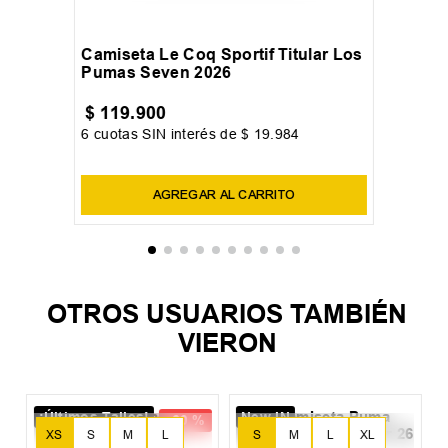
S
M
L
Camiseta Le Coq Sportif Titular Los
Pumas Seven 2026
$
119
.
900
6
cuotas SIN interés de
$
19
.
984
Precio sin impuestos nacionales:
$
99
.
090
,
91