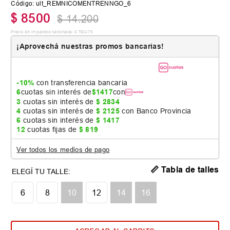
Código
:
ult_REMNICOMENTRENNGO_6
$
8500
$
14
.
200
Precio sin impuestos nacionales:
$
7024
,
79
¡Aprovechá nuestras promos bancarias!
-10%
con transferencia bancaria
6
cuotas sin interés de
$
1417
con
3
cuotas sin interés de
$
2834
4
cuotas sin interés de
$
2125
con Banco Provincia
6
cuotas sin interés de
$
1417
12
cuotas fijas de
$
819
Ver todos los medios de pago
📏 Tabla de talles
6
8
10
12
14
16