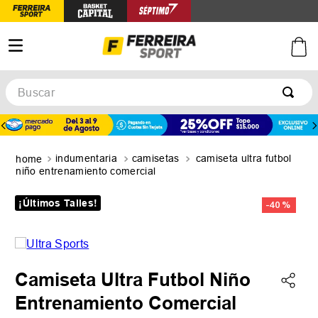
Buscar
TÉRMINOS MÁS BUSCADOS
1
.
botines
indumentaria
camisetas
camiseta ultra futbol
2
.
zapatillas
niño entrenamiento comercial
3
.
basquet
¡Últimos Talles!
-
40 %
4
.
zapatillas mujer
5
.
zapatillas adidas
Camiseta Ultra Futbol Niño
Entrenamiento Comercial